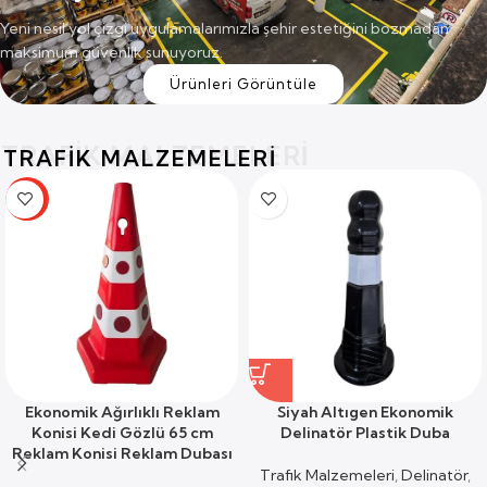
Yeni nesil yol çizgi uygulamalarımızla şehir estetiğini bozmadan
maksimum güvenlik sunuyoruz.
Ürünleri Görüntüle
TRAFİK MALZEMELERİ
TRAFİK MALZEMELERİ
-19%
Ekonomik Ağırlıklı Reklam
Siyah Altıgen Ekonomik
Konisi Kedi Gözlü 65 cm
Delinatör Plastik Duba
Reklam Konisi Reklam Dubası
Trafik Malzemeleri
,
Delinatör
,