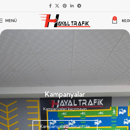
0
MENÜ
₺
0,0
Yol Çizgi Boyaları
Şehir estetiği ve trafik güvenliği için
profesyonel çözümler.