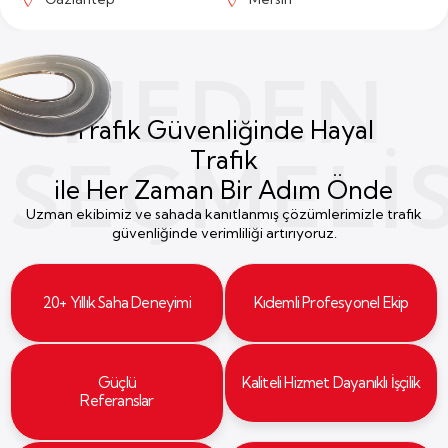
NEDEN
Trafik Güvenliğinde Hayal
SEÇMELIS
Trafik
ile Her Zaman Bir Adım Önde
Uzman ekibimiz ve sahada kanıtlanmış çözümlerimizle trafik
güvenliğinde verimliliği artırıyoruz.
20+ Yıllık Saha Deneyimi
Kıdemli Profesyonel Ekip
Güçlü
Kaliteli Hizmet Dayanıklı İşçilik
Referanslar