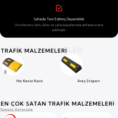
Sahada Test Edilmiş Dayanıklılık
Ürünlerimiz zorlu iklim ve saha koşullarında defalarca test
edilmiştir.
TRAFİK MALZEMELERİ
TRAFİK MALZEMELERİ
Hız Kesici Kasis
Araç Stoperi
EN ÇOK SATAN Trafik Malzemeleri
EN ÇOK SATAN TRAFIK MALZEMELERI
Tümünü Görüntüle