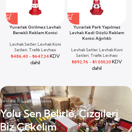
Yuvarlak Girilmez Levhalı
Yuvarlak Park Yapılmaz
Benekli Reklam Konisi
Levhalı Kedi Gözlü Reklam
Konisi Ağırlıklı
Levhalı Setler
,
Levhalı Koni
Setleri
,
Trafik Levhası
Levhalı Setler
,
Levhalı Koni
Setleri
,
Trafik Levhası
KDV
₺
486,40
–
₺
647,24
KDV
₺
892,76
–
₺
1.050,20
dahil
dahil
Estetikle Buluşan Dayanıklılık
Yolu Sen Belirle, Çizgileri
Biz Çekelim