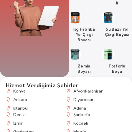
Lı
İsg Fabrika
Su Bazlı Yol
Yol Çizgi
Çizgi Boyası
Boyası
Zemin
Fosforlu
Boyası
Boya
Hizmet Verdiğimiz Şehirler:
Konya
Afyonkarahisar
Ankara
Diyarbakır
İstanbul
Adana
Denizli
Şanlıurfa
İzmir
Kocaeli
Gaziantep
Mersin