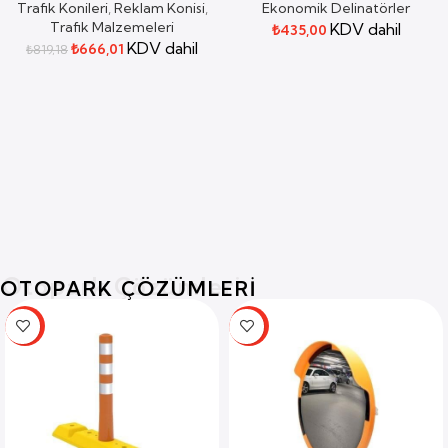
Trafik Konileri
,
Reklam Konisi
,
Ekonomik Delinatörler
Trafik Malzemeleri
KDV dahil
₺
435,00
KDV dahil
₺
666,01
₺
819,18
Otopark Çözümleri
OTOPARK ÇÖZÜMLERI
-19%
-23%