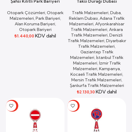
Şahsi Kilitli Park Bariyeri
Taksi Durağı Dubası
Otopark Çözümleri
,
Otopark
Trafik Malzemeleri
,
Duba
,
Malzemeleri
,
Park Bariyeri
,
Reklam Dubası
,
Adana Trafik
Alan Koruma Bariyeri
,
Malzemeleri
,
Afyonkarahisar
Otopark Bariyeri
Trafik Malzemeleri
,
Ankara
Trafik Malzemeleri
,
Denizli
KDV dahil
₺
1.440,00
Trafik Malzemeleri
,
Diyarbakır
Trafik Malzemeleri
,
Gaziantep Trafik
Malzemeleri
,
İstanbul Trafik
Malzemeleri
,
İzmir Trafik
Malzemeleri
,
Kampanya
,
Kocaeli Trafik Malzemeleri
,
Mersin Trafik Malzemeleri
,
Şanlıurfa Trafik Malzemeleri
KDV dahil
₺
2.130,30
-48%
-36%