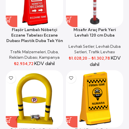
Flaşör Lambalı Nöbetçi
Misafir Araç Park Yeri
Eczane Tabelası Eczane
Levhalı 120 cm Duba
Dubası Plastik Duba Tek Yön
Levhalı Setler
,
Levhalı Duba
Trafik Malzemeleri
,
Duba
,
Setleri
,
Trafik Levhası
Reklam Dubası
,
Kampanya
KDV
₺
1.028,20
–
₺
1.302,78
KDV dahil
₺
2.934,72
dahil