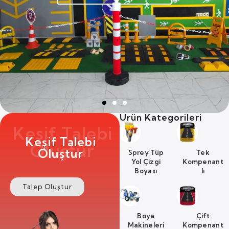
Ürünleri Görüntüle
Ürün
Kategorileri
Keşif Talebi
Keşif Talebi
Oluştur
Oluştur
Sprey Tüp
Tek
Yol Çizgi
Kompenant
Boyası
Lı
Talep Oluştur
Boya
Çift
Makineleri
Kompenant