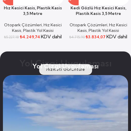
Hız Kesici Kasis, Plastik Kasis
Kedi Gözlü Hız Kesici Kasis,
3,5 Metre
Plastik Kasis 3,5 Metre
Otopark Çözümleri
,
Hız Kesici
Otopark Çözümleri
,
Hız Kesici
Kasis
,
Plastik Yol Kasisi
Kasis
,
Plastik Yol Kasisi
KDV dahil
KDV dahil
₺
4.249,74
₺
3.834,07
₺
5.227,18
₺
4.715,90
Yol Çizgi Uygulaması
Yol Çizgi Uygulaması
Hizmeti Görüntüle