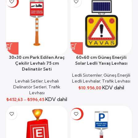
-50%
30×30 cm Park Edilen Araç
60×60 cm Güneş Enerjili
Çekilir Levhalı 75 cm
Solar Ledli Yavaş Levhası
Delinatör Seti
Ledli Sistemler
,
Güneş Enerjili
Levhalı Setler
,
Levhalı
Ledli Levhalar
,
Trafik Levhası
Delinatör Setleri
,
Trafik
KDV dahil
₺
10.956,00
Levhası
KDV dahil
₺
452,63
–
₺
596,45
-34%