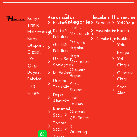
Kurumsal
Ürün
Hesabım
Hizmetler
Konya
Kategorileri
Hakkımızda
Sepetim
Yol Çizgi
Trafik
Trafik
Kalite
Favorilerim
Epoksi
Malzemeleri,
Malzemeleri
Politikası
Konya
Karşılaştırma
Bisiklet
Yol Çizgi
Gizlilik
Yolu
Otopark
Boyaları
Politikası
Çizgisi,
Konya
Boya
Yol
Uzak Satış
Yol
Makineleri
Sözleşmesi
Çizgisi
Çizgi
Otopark
Boyası,
Mağazamız
Otopark
Boyası
Fabrika
Çizgi
Üretim
Araç
isg
Tesisimiz
Spor
Stoperi
Çizgisi
Alanı
Depo
Trafik
Alanımız
Levhası
Kurumsal
Otopark
Satış
Çözümleri
Toptan
İş
Satış
Güvenliği
Adres