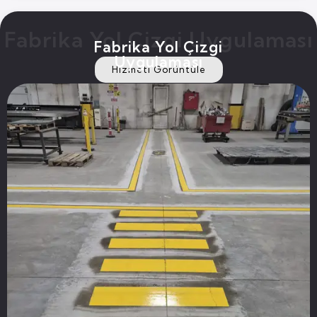
Fabrika Yol Çizgi Uygulaması
Fabrika Yol Çizgi
Uygulaması
Hizmeti Görüntüle