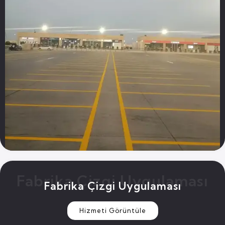
Fabrika Çizgi Uygulaması
Fabrika Çizgi Uygulaması
Hizmeti Görüntüle