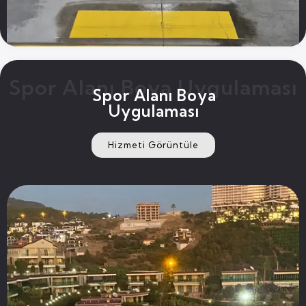
Spor Alanı Boya Uygulaması
Spor Alanı Boya
Uygulaması
Hizmeti Görüntüle