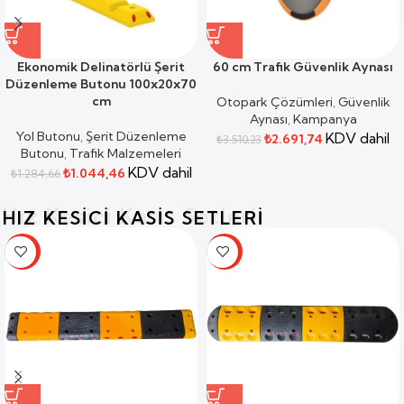
Ekonomik Delinatörlü Şerit
60 cm Trafik Güvenlik Aynası
Düzenleme Butonu 100x20x70
cm
Otopark Çözümleri
,
Güvenlik
Aynası
,
Kampanya
Yol Butonu
,
Şerit Düzenleme
KDV dahil
₺
2.691,74
₺
3.510,23
Butonu
,
Trafik Malzemeleri
KDV dahil
₺
1.044,46
₺
1.284,66
Hız Kesici Kasis Setleri
HIZ KESICI KASIS SETLERI
-19%
-19%