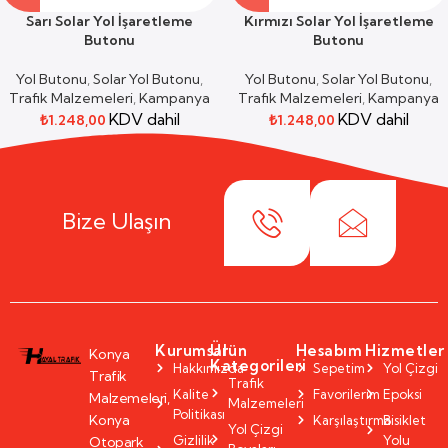
Sarı Solar Yol İşaretleme
Kırmızı Solar Yol İşaretleme
Butonu
Butonu
Yol Butonu
,
Solar Yol Butonu
,
Yol Butonu
,
Solar Yol Butonu
,
Trafik Malzemeleri
,
Kampanya
Trafik Malzemeleri
,
Kampanya
KDV dahil
KDV dahil
₺
1.248,00
₺
1.248,00
Bize Ulaşın
Kurumsal
Ürün
Hesabım
Hizmetler
Konya
Kategorileri
Hakkımızda
Sepetim
Yol Çizgi
Trafik
Trafik
Kalite
Favorilerim
Epoksi
Malzemeleri,
Malzemeleri
Politikası
Konya
Karşılaştırma
Bisiklet
Yol Çizgi
Gizlilik
Yolu
Otopark