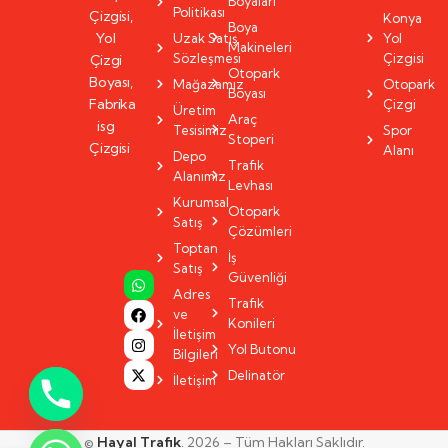
Boyaları
Politikası
Çizgisi,
Konya
Boya
Yol
Uzak Satış
Yol
Makineleri
Sözleşmesi
Çizgisi
Çizgi
Otopark
Boyası,
Mağazamız
Otopark
Boyası
Fabrika
Çizgi
Üretim
Araç
isg
Tesisimiz
Spor
Stoperi
Çizgisi
Alanı
Depo
Trafik
Alanımız
Levhası
Kurumsal
Otopark
Satış
Çözümleri
Toptan
İş
Satış
Güvenliği
Adres
Trafik
ve
Konileri
İletişim
Yol Butonu
Bilgileri
Delinatör
İletişim
©
Hayal Trafik
. 2026 – Tüm Hakları Saklıdır.