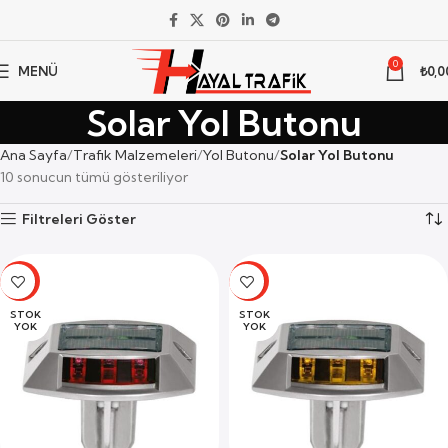
0
MENÜ
₺
0,0
Solar Yol Butonu
Ana Sayfa
Trafik Malzemeleri
Yol Butonu
Solar Yol Butonu
10 sonucun tümü gösteriliyor
Filtreleri Göster
-19%
-19%
STOK
STOK
YOK
YOK