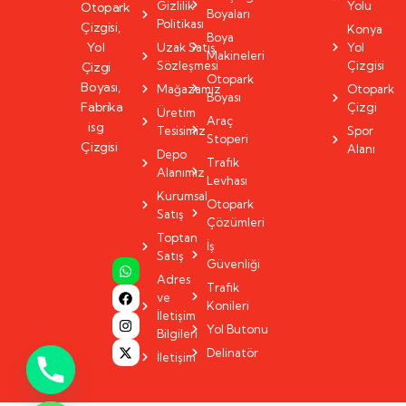
Gizlilik
Yolu
Otopark
Boyaları
Politikası
Çizgisi,
Konya
Boya
Yol
Uzak Satış
Yol
Makineleri
Sözleşmesi
Çizgisi
Çizgi
Otopark
Boyası,
Mağazamız
Otopark
Boyası
Fabrika
Çizgi
Üretim
Araç
isg
Tesisimiz
Spor
Stoperi
Çizgisi
Alanı
Depo
Trafik
Alanımız
Levhası
Kurumsal
Otopark
Satış
Çözümleri
Toptan
İş
Satış
Güvenliği
Adres
Trafik
ve
Konileri
İletişim
Yol Butonu
Bilgileri
Delinatör
İletişim