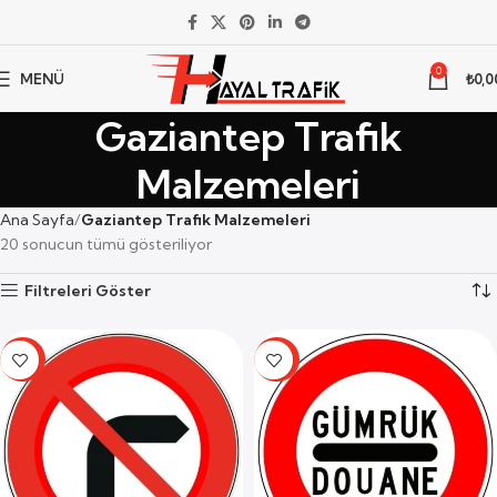
0
MENÜ
₺
0,0
Gaziantep Trafik
Malzemeleri
Ana Sayfa
Gaziantep Trafik Malzemeleri
20 sonucun tümü gösteriliyor
Filtreleri Göster
-59%
-59%