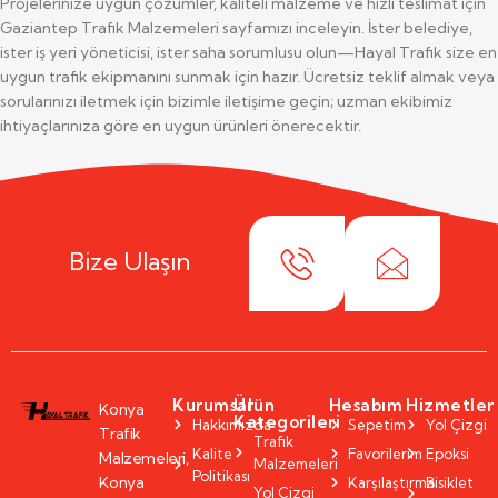
Projelerinize uygun çözümler, kaliteli malzeme ve hızlı teslimat için
Gaziantep Trafik Malzemeleri sayfamızı inceleyin. İster belediye,
ister iş yeri yöneticisi, ister saha sorumlusu olun—Hayal Trafik size en
uygun trafik ekipmanını sunmak için hazır. Ücretsiz teklif almak veya
sorularınızı iletmek için bizimle iletişime geçin; uzman ekibimiz
ihtiyaçlarınıza göre en uygun ürünleri önerecektir.
Bize Ulaşın
Kurumsal
Ürün
Hesabım
Hizmetler
Konya
Kategorileri
Hakkımızda
Sepetim
Yol Çizgi
Trafik
Trafik
Kalite
Favorilerim
Epoksi
Malzemeleri,
Malzemeleri
Politikası
Konya
Karşılaştırma
Bisiklet
Yol Çizgi