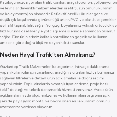
Katalogumuzda yer alan trafik konileri, araç stoperleri, yol bariyerleri
ve levhalar dayanıklı malzemelerden üretilir; uzun ömürlü kullanım
ve kolay montaj ön plandadır. Reflektif özellikli ürünler gece ve
düşük ışık koşullarında görünürlüğü artırır; PVC ve plastik seçenekler
ise hafif taşınabilirlik sağlar. Yol çizgi boyalarımız yüksek örtücülük ve
hızlı kuruma özellikleriyle yol çizgileme işlerinde zamandan tasarruf
sağlar. Tüm ürünlerimiz kalite kontrolünden geçirilir ve kullanım
amacına göre doğru ölçü ve dayanıklılıkta sunulur.
Neden Hayal Trafik’ten Almalısınız?
Gaziantep Trafik Malzemeleri kategorimiz, ihtiyaç odaklı arama
yapan kullanıcılar için tasarlandı: aradığınız ürünleri hızlıca bulmanızı
sağlayan filtreler ve detaylı ürün açıklamaları ile doğru seçimi
yapabilirsiniz. Toplu alımlarda avantajlı fiyatlandırma, proje bazlı
teklif desteği ve teknik danışmanlık hizmeti veriyoruz. Ayrıca ürün
açıklamalarımızda ölçü, malzeme ve kullanım alanı bilgilerini açık
şekilde paylaşıyor; montaj ve bakım önerileri ile kullanım ömrünü
uzatmanıza yardımcı oluyoruz.