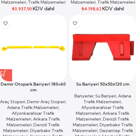
Malzemeleri
,
Trafik Malzemeleri
Malzemeleri
,
Trafik Malzemeleri
KDV dahil
KDV dahil
₺
3.937,50
₺
4.198,62
Demir Otopark Bariyeri 180×60
Su Bariyeri 50x50x120 cm
cm
Bariyerler
,
Su Bariyeri
,
Adana
Araç Stoperi
,
Demir Araç Stoperi
,
Trafik Malzemeleri
,
Adana Trafik Malzemeleri
,
Afyonkarahisar Trafik
Afyonkarahisar Trafik
Malzemeleri
,
Ankara Trafik
Malzemeleri
,
Ankara Trafik
Malzemeleri
,
Denizli Trafik
Malzemeleri
,
Denizli Trafik
Malzemeleri
,
Diyarbakır Trafik
Malzemeleri
,
Diyarbakır Trafik
Malzemeleri
,
Gaziantep Trafik