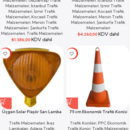
Malzemeleri
,
Gaziantep Trafik
Malzemeleri
,
İstanbul Trafik
Malzemeleri
,
İstanbul Trafik
Malzemeleri
,
İzmir Trafik
Malzemeleri
,
İzmir Trafik
Malzemeleri
,
Kocaeli Trafik
Malzemeleri
,
Kocaeli Trafik
Malzemeleri
,
Mersin Trafik
Malzemeleri
,
Mersin Trafik
Malzemeleri
,
Şanlıurfa Trafik
Malzemeleri
,
Şanlıurfa Trafik
Malzemeleri
Malzemeleri
,
Trafik Malzemeleri
KDV dahil
₺
4.260,00
KDV dahil
₺
1.386,00
-19%
-19%
Üçgen Solar Flaşör Sarı Lamba
75 cm Ekonomik Trafik Konisi
Trafik Malzemeleri
,
İkaz
Trafik Konileri
,
PPC Ekonomik
Lambaları
,
Adana Trafik
Trafik Konisi
,
Trafik Malzemeleri
,