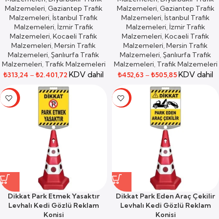
Malzemeleri
,
Gaziantep Trafik
Malzemeleri
,
Gaziantep Trafik
Malzemeleri
,
İstanbul Trafik
Malzemeleri
,
İstanbul Trafik
Malzemeleri
,
İzmir Trafik
Malzemeleri
,
İzmir Trafik
Malzemeleri
,
Kocaeli Trafik
Malzemeleri
,
Kocaeli Trafik
Malzemeleri
,
Mersin Trafik
Malzemeleri
,
Mersin Trafik
Malzemeleri
,
Şanlıurfa Trafik
Malzemeleri
,
Şanlıurfa Trafik
Malzemeleri
,
Trafik Malzemeleri
Malzemeleri
,
Trafik Malzemeleri
KDV dahil
KDV dahil
₺
313,24
–
₺
2.401,72
₺
452,63
–
₺
505,85
-37%
-19%
Dikkat Park Etmek Yasaktır
Dikkat Park Eden Araç Çekilir
Levhalı Kedi Gözlü Reklam
Levhalı Kedi Gözlü Reklam
Konisi
Konisi