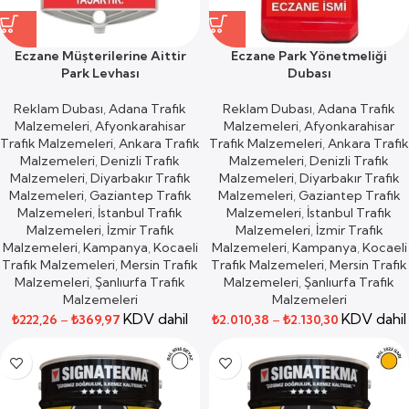
Eczane Müşterilerine Aittir
Eczane Park Yönetmeliği
Park Levhası
Dubası
Reklam Dubası
,
Adana Trafik
Reklam Dubası
,
Adana Trafik
Malzemeleri
,
Afyonkarahisar
Malzemeleri
,
Afyonkarahisar
Trafik Malzemeleri
,
Ankara Trafik
Trafik Malzemeleri
,
Ankara Trafik
Malzemeleri
,
Denizli Trafik
Malzemeleri
,
Denizli Trafik
Malzemeleri
,
Diyarbakır Trafik
Malzemeleri
,
Diyarbakır Trafik
Malzemeleri
,
Gaziantep Trafik
Malzemeleri
,
Gaziantep Trafik
Malzemeleri
,
İstanbul Trafik
Malzemeleri
,
İstanbul Trafik
Malzemeleri
,
İzmir Trafik
Malzemeleri
,
İzmir Trafik
Malzemeleri
,
Kampanya
,
Kocaeli
Malzemeleri
,
Kampanya
,
Kocaeli
Trafik Malzemeleri
,
Mersin Trafik
Trafik Malzemeleri
,
Mersin Trafik
Malzemeleri
,
Şanlıurfa Trafik
Malzemeleri
,
Şanlıurfa Trafik
Malzemeleri
Malzemeleri
KDV dahil
KDV dahil
₺
222,26
–
₺
369,97
₺
2.010,38
–
₺
2.130,30