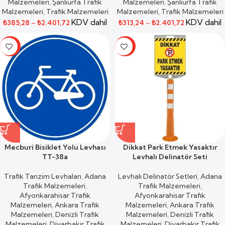
Malzemeleri
,
Şanlıurfa Trafik
Malzemeleri
,
Şanlıurfa Trafik
Malzemeleri
,
Trafik Malzemeleri
Malzemeleri
,
Trafik Malzemeleri
KDV dahil
KDV dahil
₺
385,28
–
₺
2.401,72
₺
313,24
–
₺
2.401,72
-59%
-50%
Mecburi Bisiklet Yolu Levhası
Dikkat Park Etmek Yasaktır
TT-38a
Levhalı Delinatör Seti
Trafik Tanzim Levhaları
,
Adana
Levhalı Delinatör Setleri
,
Adana
Trafik Malzemeleri
,
Trafik Malzemeleri
,
Afyonkarahisar Trafik
Afyonkarahisar Trafik
Malzemeleri
,
Ankara Trafik
Malzemeleri
,
Ankara Trafik
Malzemeleri
,
Denizli Trafik
Malzemeleri
,
Denizli Trafik
Malzemeleri
,
Diyarbakır Trafik
Malzemeleri
,
Diyarbakır Trafik