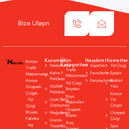
Bize Ulaşın
Kurumsal
Ürün
Hesabım
Hizmetler
Konya
Kategorileri
Hakkımızda
Sepetim
Yol Çizgi
Trafik
Trafik
Kalite
Favorilerim
Epoksi
Malzemeleri,
Malzemeleri
Politikası
Konya
Karşılaştırma
Bisiklet
Yol Çizgi
Gizlilik
Yolu
Otopark
Boyaları
Politikası
Çizgisi,
Konya
Boya
Yol
Uzak Satış
Yol
Makineleri
Sözleşmesi
Çizgisi
Çizgi
Otopark
Boyası,
Mağazamız
Otopark
Boyası
Fabrika
Çizgi
Üretim
Araç
isg
Tesisimiz
Spor
Stoperi