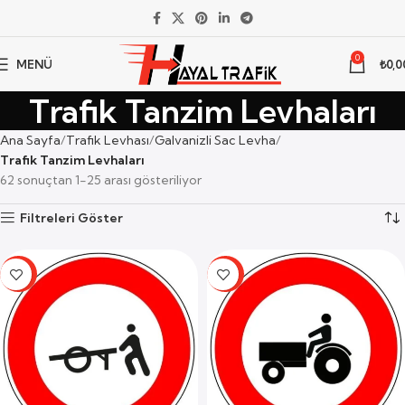
0
MENÜ
₺
0,0
Trafik Tanzim Levhaları
Ana Sayfa
Trafik Levhası
Galvanizli Sac Levha
Trafik Tanzim Levhaları
62 sonuçtan 1-25 arası gösteriliyor
Filtreleri Göster
-59%
-59%