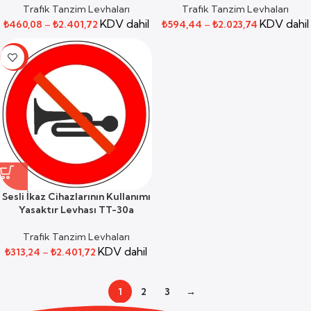
Trafik Tanzim Levhaları
Trafik Tanzim Levhaları
KDV dahil
KDV dahil
₺
460,08
–
₺
2.401,72
₺
594,44
–
₺
2.023,74
-59%
Sesli İkaz Cihazlarının Kullanımı
Yasaktır Levhası TT-30a
Trafik Tanzim Levhaları
KDV dahil
₺
313,24
–
₺
2.401,72
1
2
3
→