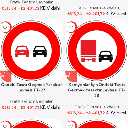
Trafik Tanzim Levhaları
Trafik Tanzim Levhaları
KDV dahil
₺
313,24
–
₺
2.401,72
KDV dahil
₺
313,24
–
₺
2.401,72
-59%
-59%
Öndeki Taşıtı Geçmek Yasaktır
Kamyonlar İçin Öndeki Taşıtı
Levhası TT-27
Geçmek Yasaktır Levhası TT-
28
Trafik Tanzim Levhaları
Trafik Tanzim Levhaları
KDV dahil
₺
313,24
–
₺
2.401,72
KDV dahil
₺
313,24
–
₺
2.401,72
-59%
-59%