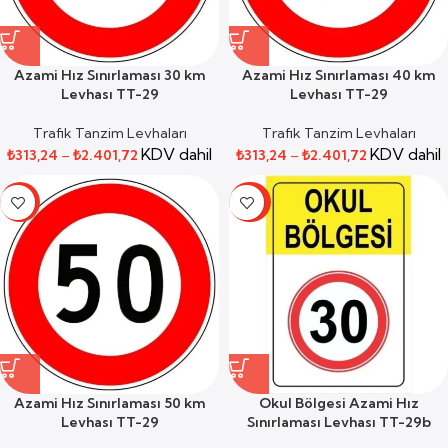
Azami Hız Sınırlaması 30 km
Azami Hız Sınırlaması 40 km
Levhası TT-29
Levhası TT-29
Trafik Tanzim Levhaları
Trafik Tanzim Levhaları
KDV dahil
KDV dahil
₺
313,24
–
₺
2.401,72
₺
313,24
–
₺
2.401,72
-19%
-45%
Azami Hız Sınırlaması 50 km
Okul Bölgesi Azami Hız
Levhası TT-29
Sınırlaması Levhası TT-29b