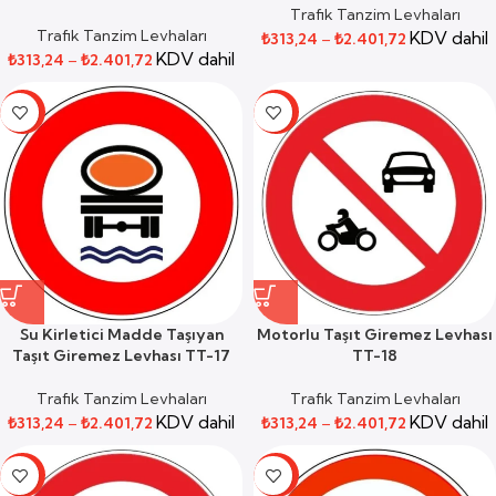
Trafik Tanzim Levhaları
Trafik Tanzim Levhaları
KDV dahil
₺
313,24
–
₺
2.401,72
KDV dahil
₺
313,24
–
₺
2.401,72
-59%
-59%
Su Kirletici Madde Taşıyan
Motorlu Taşıt Giremez Levhası
Taşıt Giremez Levhası TT-17
TT-18
Trafik Tanzim Levhaları
Trafik Tanzim Levhaları
KDV dahil
KDV dahil
₺
313,24
–
₺
2.401,72
₺
313,24
–
₺
2.401,72
-59%
-59%