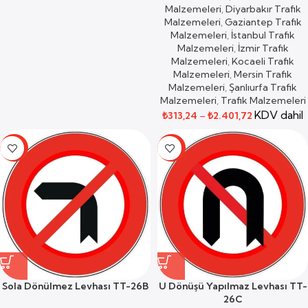
Malzemeleri
,
Diyarbakır Trafik
Malzemeleri
,
Gaziantep Trafik
Malzemeleri
,
İstanbul Trafik
Malzemeleri
,
İzmir Trafik
Malzemeleri
,
Kocaeli Trafik
Malzemeleri
,
Mersin Trafik
Malzemeleri
,
Şanlıurfa Trafik
Malzemeleri
,
Trafik Malzemeleri
KDV dahil
₺
313,24
–
₺
2.401,72
-59%
-59%
Sola Dönülmez Levhası TT-26B
U Dönüşü Yapılmaz Levhası TT-
26C