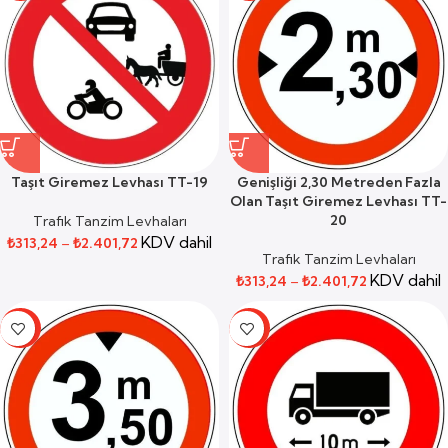
Taşıt Giremez Levhası TT-19
Genişliği 2,30 Metreden Fazla
Olan Taşıt Giremez Levhası TT-
20
Trafik Tanzim Levhaları
KDV dahil
₺
313,24
–
₺
2.401,72
Trafik Tanzim Levhaları
KDV dahil
₺
313,24
–
₺
2.401,72
-59%
-59%