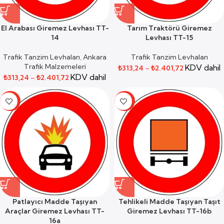
El Arabası Giremez Levhası TT-
Tarım Traktörü Giremez
14
Levhası TT-15
Trafik Tanzim Levhaları
,
Ankara
Trafik Tanzim Levhaları
Trafik Malzemeleri
KDV dahil
₺
313,24
–
₺
2.401,72
KDV dahil
₺
313,24
–
₺
2.401,72
-59%
-59%
Patlayıcı Madde Taşıyan
Tehlikeli Madde Taşıyan Taşıt
Araçlar Giremez Levhası TT-
Giremez Levhası TT-16b
16a