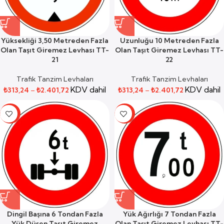
Yüksekliği 3,50 Metreden Fazla
Uzunluğu 10 Metreden Fazla
Olan Taşıt Giremez Levhası TT-
Olan Taşıt Giremez Levhası TT-
21
22
Trafik Tanzim Levhaları
Trafik Tanzim Levhaları
KDV dahil
KDV dahil
₺
313,24
–
₺
2.401,72
₺
313,24
–
₺
2.401,72
-59%
-59%
Dingil Başına 6 Tondan Fazla
Yük Ağırlığı 7 Tondan Fazla
Yük Düşen Taşıt Giremez
Olan Taşıt Giremez Levhası TT-