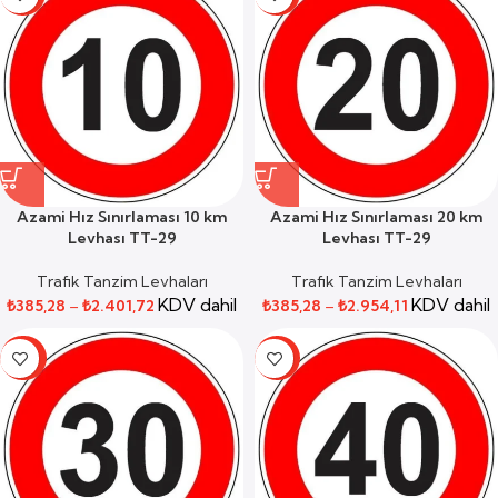
Azami Hız Sınırlaması 10 km
Azami Hız Sınırlaması 20 km
Levhası TT-29
Levhası TT-29
Trafik Tanzim Levhaları
Trafik Tanzim Levhaları
KDV dahil
KDV dahil
₺
385,28
–
₺
2.401,72
₺
385,28
–
₺
2.954,11
-67%
-59%