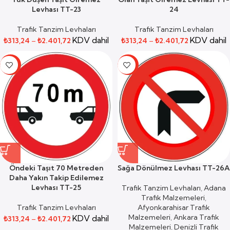
Levhası TT-23
24
Trafik Tanzim Levhaları
Trafik Tanzim Levhaları
KDV dahil
KDV dahil
₺
313,24
–
₺
2.401,72
₺
313,24
–
₺
2.401,72
-59%
-59%
Öndeki Taşıt 70 Metreden
Sağa Dönülmez Levhası TT-26A
Daha Yakın Takip Edilemez
Levhası TT-25
Trafik Tanzim Levhaları
,
Adana
Trafik Malzemeleri
,
Trafik Tanzim Levhaları
Afyonkarahisar Trafik
Malzemeleri
,
Ankara Trafik
KDV dahil
₺
313,24
–
₺
2.401,72
Malzemeleri
,
Denizli Trafik