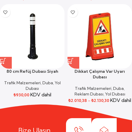
80 cm Refüj Dubası Siyah
Dikkat Çalışma Var Uyarı
Dubası
Trafik Malzemeleri
,
Duba
,
Yol
Dubası
Trafik Malzemeleri
,
Duba
,
Reklam Dubası
,
Yol Dubası
KDV dahil
₺
930,00
KDV dahil
₺
2.010,38
–
₺
2.130,30
Bize Ulaşın