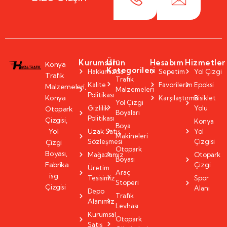
Kurumsal
Ürün
Hesabım
Hizmetler
Konya
Kategorileri
Hakkımızda
Sepetim
Yol Çizgi
Trafik
Trafik
Kalite
Favorilerim
Epoksi
Malzemeleri,
Malzemeleri
Politikası
Konya
Karşılaştırma
Bisiklet
Yol Çizgi
Gizlilik
Yolu
Otopark
Boyaları
Politikası
Çizgisi,
Konya
Boya
Yol
Uzak Satış
Yol
Makineleri
Sözleşmesi
Çizgisi
Çizgi
Otopark
Boyası,
Mağazamız
Otopark
Boyası
Fabrika
Çizgi
Üretim
Araç
isg
Tesisimiz
Spor
Stoperi
Çizgisi
Alanı
Depo
Trafik
Alanımız
Levhası
Kurumsal
Otopark
Satış