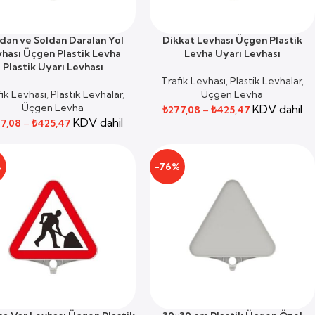
dan ve Soldan Daralan Yol
Dikkat Levhası Üçgen Plastik
NEKLER
SEÇENEKLER
hası Üçgen Plastik Levha
Levha Uyarı Levhası
Plastik Uyarı Levhası
Trafik Levhası
,
Plastik Levhalar
,
fik Levhası
,
Plastik Levhalar
,
Üçgen Levha
Üçgen Levha
KDV dahil
₺
277,08
–
₺
425,47
KDV dahil
7,08
–
₺
425,47
%
-76%