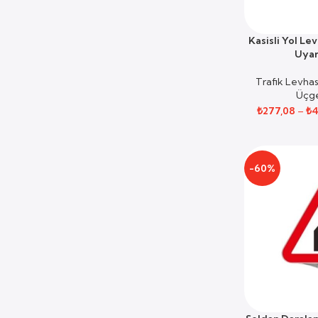
Kasisli Yol Le
SEÇENEKLER
Uyar
Trafik Levhas
Üçg
₺
277,08
–
₺
4
-60%