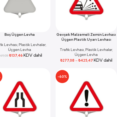
Boş Üçgen Levha
Gevşek Malzemeli Zemin Levhası
E EKLE
SEÇENEKLER
Üçgen Plastik Uyarı Levhası
fik Levhası
,
Plastik Levhalar
,
Üçgen Levha
Trafik Levhası
,
Plastik Levhalar
,
Üçgen Levha
KDV dahil
₺
137,46
169,08
KDV dahil
₺
277,08
–
₺
425,47
%
-60%