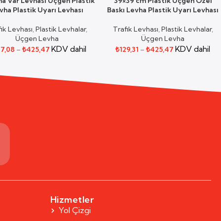
ma Var Levhası Üçgen Plastik
39×39 cm Plastik Üçgen Özel
NEKLER
SEÇENEK SEÇ
vha Plastik Uyarı Levhası
Baskı Levha Plastik Uyarı Levhası
fik Levhası
,
Plastik Levhalar
,
Trafik Levhası
,
Plastik Levhalar
,
Üçgen Levha
Üçgen Levha
KDV dahil
KDV dahil
7,08
–
₺
425,47
₺
129,31
–
₺
425,47
m
Hizmetler
Yol Çizgi