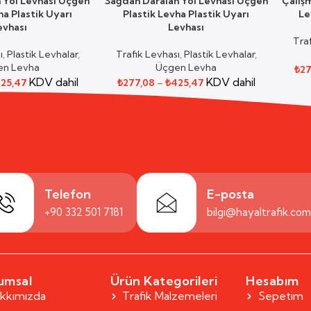
 Yol Levhası Üçgen
Sağdan Daralan Yol Levhası Üçgen
Çalış
SEÇENEKLER
SEÇE
ha Plastik Uyarı
Plastik Levha Plastik Uyarı
Le
evhası
Levhası
Tra
ı
,
Plastik Levhalar
,
Trafik Levhası
,
Plastik Levhalar
,
en Levha
Üçgen Levha
₺
27
KDV dahil
KDV dahil
25,47
₺
277,08
–
₺
425,47
Telefon
E-posta
+90 332 501 7181
bilgi@hayaltrafik.co
umsal
Ürün Kategorileri
Hesabım
kkımızda
Trafik Malzemeleri
Sepetim