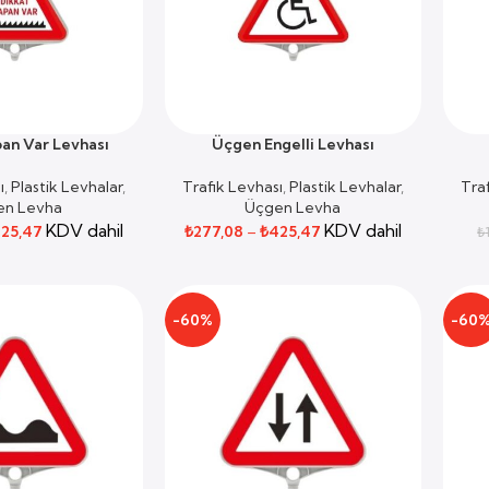
an Var Levhası
Üçgen Engelli Levhası
SEÇENEKLER
SEPET
ı
,
Plastik Levhalar
,
Trafik Levhası
,
Plastik Levhalar
,
Tra
en Levha
Üçgen Levha
KDV dahil
KDV dahil
25,47
₺
277,08
–
₺
425,47
₺
-60%
-60