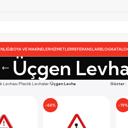
NLİĞİ
BOYA VE MAKİNELER
HİZMETLER
REFERANSLAR
BLOG
KATALO
Üçgen Levh
ik Levhası
Plastik Levhalar
Üçgen Levha
Göster
-60%
-19%