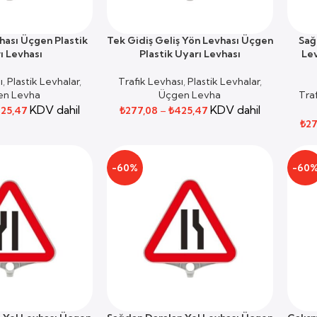
vhası Üçgen Plastik
Tek Gidiş Geliş Yön Levhası Üçgen
Sağ
SEÇENEKLER
SEÇE
ı Levhası
Plastik Uyarı Levhası
Lev
ı
,
Plastik Levhalar
,
Trafik Levhası
,
Plastik Levhalar
,
en Levha
Üçgen Levha
Tra
KDV dahil
KDV dahil
25,47
₺
277,08
–
₺
425,47
₺
27
-60%
-60