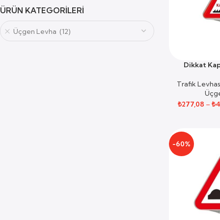
ÜRÜN KATEGORILERI
Üçgen Levha (12)
Dikkat Kap
SEÇENEKLER
Trafik Levhas
Üçg
₺
277,08
–
₺
4
-60%