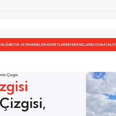
NLİĞİ
BOYA VE MAKİNELER
HİZMETLER
REFERANSLAR
BLOG
KATALO
emin Çizgisi
zgisi
Çizgisi,