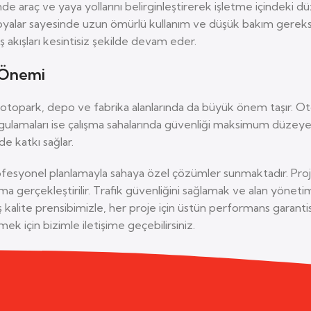
inde araç ve yaya yollarını belirginleştirerek işletme içindeki d
yalar sayesinde uzun ömürlü kullanım ve düşük bakım gereksinim
 akışları kesintisiz şekilde devam eder.
n Önemi
, otopark, depo ve fabrika alanlarında da büyük önem taşır. Oto
gi uygulamaları ise çalışma sahalarında güvenliği maksimum düzey
e katkı sağlar.
rofesyonel planlamayla sahaya özel çözümler sunmaktadır. Proj
erçekleştirilir. Trafik güvenliğini sağlamak ve alan yönetim
miş kalite prensibimizle, her proje için üstün performans garan
ek için bizimle iletişime geçebilirsiniz.