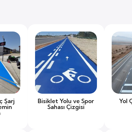
ç Şarj
Bisiklet Yolu ve Spor
Yol 
emin
Sahası Çizgisi
a