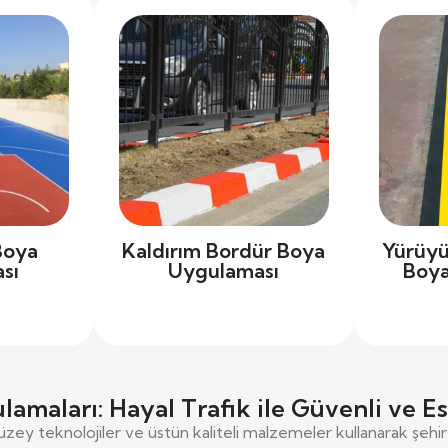
Boya
Kaldırım Bordür Boya
Yürüyü
sı
Uygulaması
Boya
amaları: Hayal Trafik ile Güvenli ve E
üzey teknolojiler ve üstün kaliteli malzemeler kullanarak şehir i