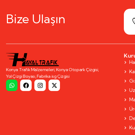
Bize Ulaşın
Kur
Ha
Konya Trafik Malzemeleri, Konya Otopark Çizgisi,
Kal
Yol Çizgi Boyası, Fabrika isg Çizgisi
Giz
Uz
Ma
Ür
De
Ku