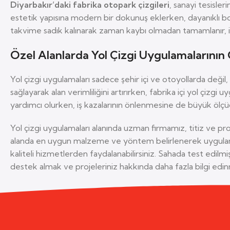
Diyarbakır’daki fabrika otopark çizgileri
, sanayi tesisler
estetik yapısına modern bir dokunuş eklerken, dayanıklı bo
takvime sadık kalınarak zaman kaybı olmadan tamamlanır, iş
Özel Alanlarda Yol Çizgi Uygulamalarını
Yol çizgi uygulamaları sadece şehir içi ve otoyollarda değil
sağlayarak alan verimliliğini artırırken, fabrika içi yol çiz
yardımcı olurken, iş kazalarının önlenmesine de büyük ölçüd
Yol çizgi uygulamaları alanında uzman firmamız, titiz ve p
alanda en uygun malzeme ve yöntem belirlenerek uygulama g
kaliteli hizmetlerden faydalanabilirsiniz. Sahada test edil
destek almak ve projeleriniz hakkında daha fazla bilgi edinm