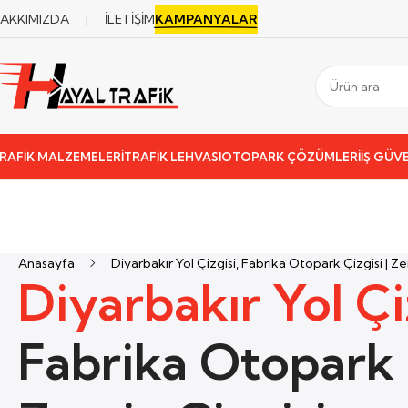
AKKIMIZDA
|
İLETİŞİM
KAMPANYALAR
RAFİK MALZEMELERİ
TRAFİK LEHVASI
OTOPARK ÇÖZÜMLERİ
İŞ GÜVE
Anasayfa
Diyarbakır Yol Çizgisi, Fabrika Otopark Çizgisi | Z
Diyarbakır Yol Çi
Fabrika Otopark 