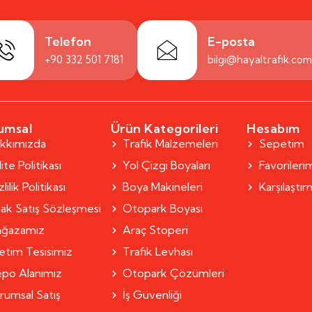
Telefon
E-posta
+90 332 501 7181
bilgi@hayaltrafik.co
umsal
Ürün Kategorileri
Hesabım
kkımızda
Trafik Malzemeleri
Sepetim
ite Politikası
Yol Çizgi Boyaları
Favorileri
lilik Politikası
Boya Makineleri
Karşılaştı
ak Satış Sözleşmesi
Otopark Boyası
ğazamız
Araç Stoperi
etim Tesisimiz
Trafik Levhası
po Alanımız
Otopark Çözümleri
rumsal Satış
İş Güvenliği