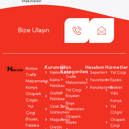
Makineleri
Bize Ulaşın
Kurumsal
Ürün
Hesabım
Hizmetler
Konya
Kategorileri
Hakkımızda
Sepetim
Yol Çizgi
Trafik
Trafik
Kalite
Favorilerim
Epoksi
Malzemeleri,
Malzemeleri
Politikası
Konya
Karşılaştırma
Bisiklet
Yol Çizgi
Gizlilik
Yolu
Otopark
Boyaları
Politikası
Çizgisi,
Konya
Boya
Yol
Uzak Satış
Yol
Makineleri
Sözleşmesi
Çizgisi
Çizgi
Otopark
Boyası,
Mağazamız
Otopark
Boyası
Fabrika
Çizgi
Üretim