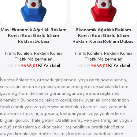
Mavi Ekonomik Ağırlıklı Reklam
Ekonomik Ağırlıklı Reklam
Konisi Kedi Gözlü 65 cm
Konisi Kedi Gözlü 65 cm
Reklam Dubası
Reklam Konisi Reklam Dubası
Trafik Konileri
,
Reklam Konisi
,
Trafik Konileri
,
Reklam Konisi
,
Trafik Malzemeleri
Trafik Malzemeleri
KDV dahil
KDV dahil
₺
666,01
₺
666,01
₺
819,18
₺
819,18
İşletme önlerinde, otopark girişlerinde, yaya geçiş noktalarında,
servis alanlarında ve geçici yönlendirme gereken sahalarda hem
güvenliği hem de marka görünürlüğünü aynı anda sağlamak
önemlidir. Bu noktada reklam konisi, klasik uyarı ekipmanlarından
farklı olarak yalnızca alan sınırlandırmakla kalmaz; aynı zamanda
işletmenin mesajını, logosunu, kampanyasını veya yönlendirme
bilgisini görünür hale getirir. Özellikle araç ve yaya trafiğinin yoğun
olduğu noktalarda dikkat çekici, taşınabilir ve pratik bir çözüm
arayan firmalar için doğru seçilmiş koniler uzun vadeli kullanım