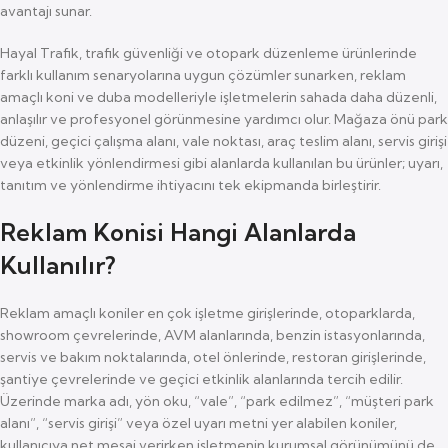
avantajı sunar.
Hayal Trafik, trafik güvenliği ve otopark düzenleme ürünlerinde
farklı kullanım senaryolarına uygun çözümler sunarken, reklam
amaçlı koni ve duba modelleriyle işletmelerin sahada daha düzenli,
anlaşılır ve profesyonel görünmesine yardımcı olur. Mağaza önü park
düzeni, geçici çalışma alanı, vale noktası, araç teslim alanı, servis girişi
veya etkinlik yönlendirmesi gibi alanlarda kullanılan bu ürünler; uyarı,
tanıtım ve yönlendirme ihtiyacını tek ekipmanda birleştirir.
Reklam Konisi Hangi Alanlarda
Kullanılır?
Reklam amaçlı koniler en çok işletme girişlerinde, otoparklarda,
showroom çevrelerinde, AVM alanlarında, benzin istasyonlarında,
servis ve bakım noktalarında, otel önlerinde, restoran girişlerinde,
şantiye çevrelerinde ve geçici etkinlik alanlarında tercih edilir.
Üzerinde marka adı, yön oku, “vale”, “park edilmez”, “müşteri park
alanı”, “servis girişi” veya özel uyarı metni yer alabilen koniler,
kullanıcıya net mesaj verirken işletmenin kurumsal görünümünü de