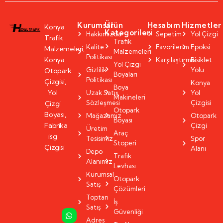
Kurumsal
Ürün
Hesabım
Hizmetler
Konya
Kategorileri
Hakkımızda
Sepetim
Yol Çizgi
Trafik
Trafik
Kalite
Favorilerim
Epoksi
Malzemeleri,
Malzemeleri
Politikası
Konya
Karşılaştırma
Bisiklet
Yol Çizgi
Gizlilik
Yolu
Otopark
Boyaları
Politikası
Çizgisi,
Konya
Boya
Yol
Uzak Satış
Yol
Makineleri
Sözleşmesi
Çizgisi
Çizgi
Otopark
Boyası,
Mağazamız
Otopark
Boyası
Fabrika
Çizgi
Üretim
Araç
isg
Tesisimiz
Spor
Stoperi
Çizgisi
Alanı
Depo
Trafik
Alanımız
Levhası
Kurumsal
Otopark
Satış
Çözümleri
Toptan
İş
Satış
Güvenliği
Adres