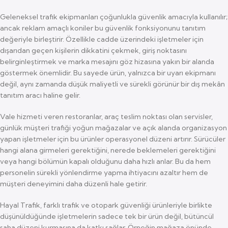
Geleneksel trafik ekipmanları çoğunlukla güvenlik amacıyla kullanılır;
ancak reklam amaçlı koniler bu güvenlik fonksiyonunu tanıtım
değeriyle birleştirir. Özellikle cadde üzerindeki işletmeler için
dışarıdan geçen kişilerin dikkatini çekmek, giriş noktasını
belirginleştirmek ve marka mesajını göz hizasına yakın bir alanda
göstermek önemlidir. Bu sayede ürün, yalnızca bir uyarı ekipmanı
değil, aynı zamanda düşük maliyetli ve sürekli görünür bir dış mekân
tanıtım aracı haline gelir.
Vale hizmeti veren restoranlar, araç teslim noktası olan servisler,
günlük müşteri trafiği yoğun mağazalar ve açık alanda organizasyon
yapan işletmeler için bu ürünler operasyonel düzeni artırır. Sürücüler
hangi alana girmeleri gerektiğini, nerede beklemeleri gerektiğini
veya hangi bölümün kapalı olduğunu daha hızlı anlar. Bu da hem
personelin sürekli yönlendirme yapma ihtiyacını azaltır hem de
müşteri deneyimini daha düzenli hale getirir.
Hayal Trafik, farklı trafik ve otopark güvenliği ürünleriyle birlikte
düşünüldüğünde işletmelerin sadece tek bir ürün değil, bütüncül
saha düzeni kurmasına da katkı sağlar. Örneğin mağaza önünde