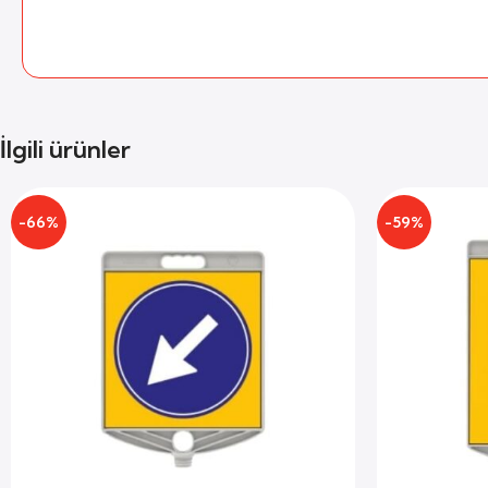
İlgili ürünler
-66%
-59%