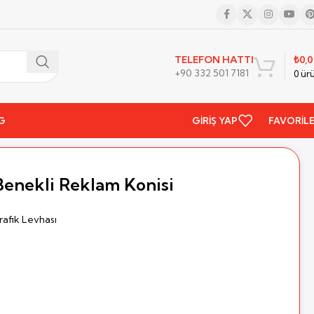
₺
0,
TELEFON HATTI
+90 332 501 7181
0
ür
G
GIRIŞ YAP
FAVORIL
Benekli Reklam Konisi
rafik Levhası