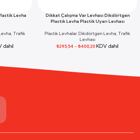
lastik Levha
Dikkat Çalışma Var Levhası Dikdörtgen
SEÇENEKLER
Plastik Levha Plastik Uyarı Levhası
Levha
,
Trafik
Plastik Levhalar
,
Dikdörtgen Levha
,
Trafik
Levhası
 dahil
KDV dahil
₺
295,54
–
₺
400,20
m