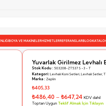
NLİĞİ
BOYA VE MAKİNELER
HİZMETLER
REFERANSLAR
BLOG
KATALO
rlak Girilmez Levhalı Benekli Reklam Konisi
Yuvarlak Girilmez Levhalı 
Stok Kodu :
503208-ZT537 S -3 - T
Kategori:
Levhalı Koni Setleri
,
Levhalı Setler
,
T
Marka :
Zeplin
₺405,33
₺
486,40
–
₺
647,24
KDV dahil
Toptan Uygun
Teklif Almak İçin Tıklayın