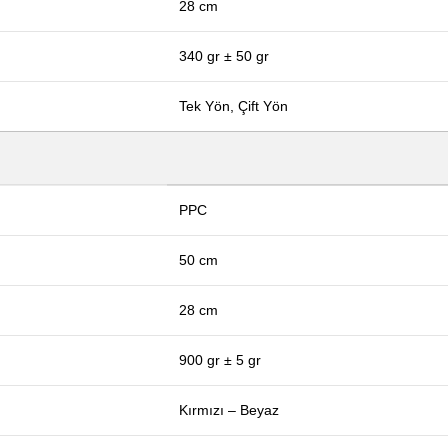
28 cm
340 gr ± 50 gr
Tek Yön, Çift Yön
PPC
50 cm
28 cm
900 gr ± 5 gr
Kırmızı – Beyaz