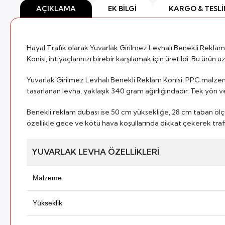
AÇIKLAMA
EK BILGI
KARGO & TESL
Hayal Trafik olarak Yuvarlak Girilmez Levhalı Benekli Reklam 
Konisi, ihtiyaçlarınızı birebir karşılamak için üretildi. Bu ürü
Yuvarlak Girilmez Levhalı Benekli Reklam Konisi, PPC malzeme
tasarlanan levha, yaklaşık 340 gram ağırlığındadır. Tek yön vey
Benekli reklam dubası ise 50 cm yüksekliğe, 28 cm taban ölç
özellikle gece ve kötü hava koşullarında dikkat çekerek trafik 
YUVARLAK LEVHA ÖZELLIKLERI
Malzeme
Yükseklik