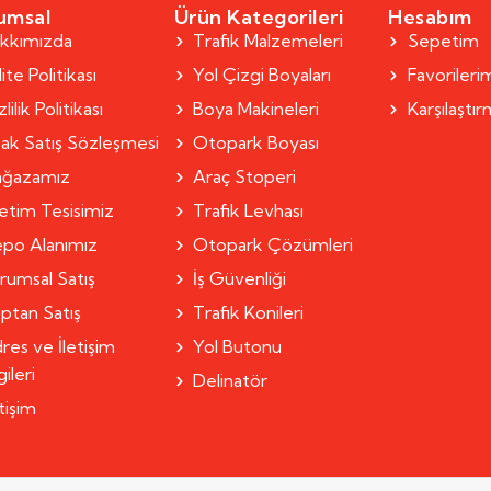
umsal
Ürün Kategorileri
Hesabım
kkımızda
Trafik Malzemeleri
Sepetim
ite Politikası
Yol Çizgi Boyaları
Favorileri
lilik Politikası
Boya Makineleri
Karşılaştı
ak Satış Sözleşmesi
Otopark Boyası
ğazamız
Araç Stoperi
etim Tesisimiz
Trafik Levhası
po Alanımız
Otopark Çözümleri
rumsal Satış
İş Güvenliği
ptan Satış
Trafik Konileri
res ve İletişim
Yol Butonu
gileri
Delinatör
etişim