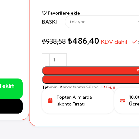
Favorilere ekle
BASKI
₺
486,40
₺
938,58
KDV dahil
eklifi
Tahmini Kargolanma Süresi :
2 Gün
Toptan Alımlarda
10.0
İskonto Fırsatı
Ücre