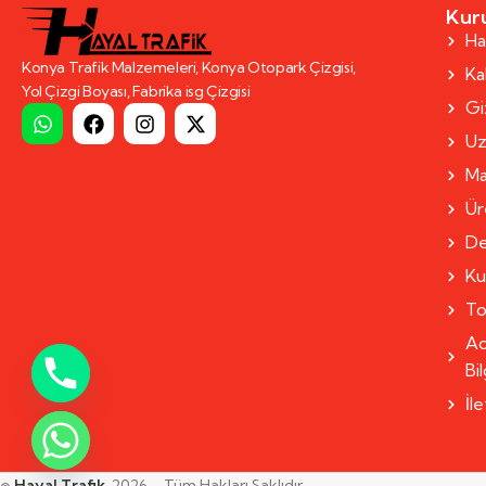
Kur
Ha
Konya Trafik Malzemeleri, Konya Otopark Çizgisi,
Kal
Yol Çizgi Boyası, Fabrika isg Çizgisi
Giz
Uz
Ma
Ür
De
Ku
To
Ad
Bil
İl
©
Hayal Trafik
. 2026 – Tüm Hakları Saklıdır.