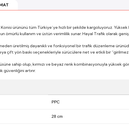
IMAT
Konisi ürününü tüm Türkiye’ye hızlı bir şekilde kargoluyoruz. Yüksek 
n uzun ömürlü kullanım ve üstün verimlilik sunar. Hayal Trafik olarak ge
den üretilmiş dayanıklı ve fonksiyonel bir trafik düzenleme ürünüdür.
a çift yön baskı seçenekleriyle sürücülere net ve etkili bir “girilmez”
üsüne sahip olup, kırmızı ve beyaz renk kombinasyonuyla yüksek görün
güvenliğini artırır.
PPC
28 cm