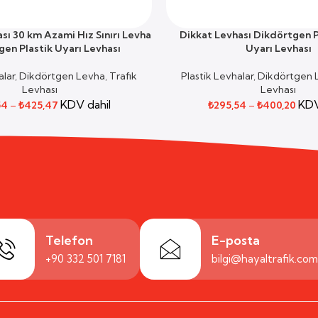
ası 30 km Azami Hız Sınırı Levha
Dikkat Levhası Dikdörtgen P
SEÇENEKLER
en Plastik Uyarı Levhası
Uyarı Levhası
alar
,
Dikdörtgen Levha
,
Trafik
Plastik Levhalar
,
Dikdörtgen 
Levhası
Levhası
KDV dahil
KDV
54
–
₺
425,47
₺
295,54
–
₺
400,20
Telefon
E-posta
+90 332 501 7181
bilgi@hayaltrafik.co