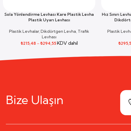
Sola Yönlendirme Levhası Kare Plastik Levha
Hız Sınırı Levh
SEÇENEKLER
SEÇENEKLER
Plastik Uyarı Levhası
Dikdörtg
Plastik Levhalar
,
Dikdörtgen Levha
,
Trafik
Plastik Levh
Levhası
KDV dahil
₺
215,48
–
₺
294,55
₺
295,
Bize Ulaşın