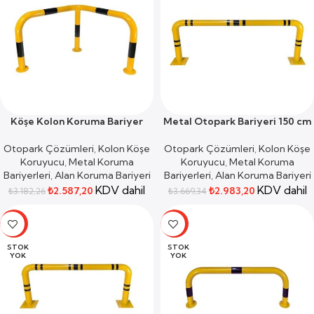
Köşe Kolon Koruma Bariyer
Metal Otopark Bariyeri 150 cm
Otopark Çözümleri
,
Kolon Köşe
Otopark Çözümleri
,
Kolon Köşe
Koruyucu
,
Metal Koruma
Koruyucu
,
Metal Koruma
Bariyerleri
,
Alan Koruma Bariyeri
Bariyerleri
,
Alan Koruma Bariyeri
KDV dahil
KDV dahil
₺
2.587,20
₺
2.983,20
₺
3.182,26
₺
3.669,34
-19%
-19%
STOK
STOK
YOK
YOK