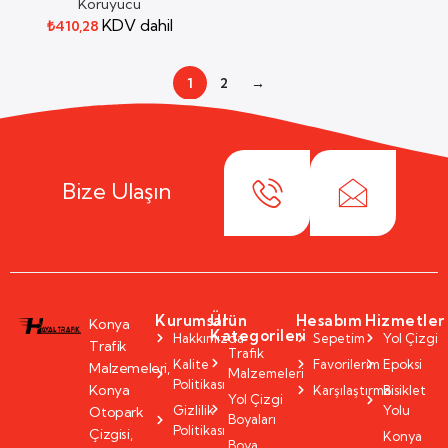
Koruyucu
KDV dahil
₺
410,28
1
2
→
Bize Ulaşın
Kurumsal
Ürün
Hesabım
Hizmetler
Konya
Kategorileri
Hakkımızda
Sepetim
Yol Çizgi
Trafik
Trafik
Kalite
Favorilerim
Epoksi
Malzemeleri,
Malzemeleri
Politikası
Konya
Karşılaştırma
Bisiklet
Yol Çizgi
Gizlilik
Yolu
Otopark
Boyaları
Politikası
Çizgisi,
Konya
Boya