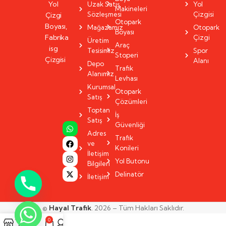
Yol
Uzak Satış
Yol
Makineleri
Sözleşmesi
Çizgisi
Çizgi
Otopark
Boyası,
Mağazamız
Otopark
Boyası
Fabrika
Çizgi
Üretim
Araç
isg
Tesisimiz
Spor
Stoperi
Çizgisi
Alanı
Depo
Trafik
Alanımız
Levhası
Kurumsal
Otopark
Satış
Çözümleri
Toptan
İş
Satış
Güvenliği
Adres
Trafik
ve
Konileri
İletişim
Yol Butonu
Bilgileri
Delinatör
İletişim
©
Hayal Trafik
. 2026 – Tüm Hakları Saklıdır.
0