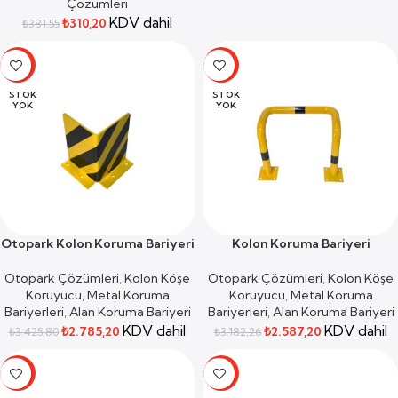
Çözümleri
KDV dahil
₺
310,20
₺
381,55
-19%
-19%
STOK
STOK
YOK
YOK
Otopark Kolon Koruma Bariyeri
Kolon Koruma Bariyeri
Otopark Çözümleri
,
Kolon Köşe
Otopark Çözümleri
,
Kolon Köşe
Koruyucu
,
Metal Koruma
Koruyucu
,
Metal Koruma
Bariyerleri
,
Alan Koruma Bariyeri
Bariyerleri
,
Alan Koruma Bariyeri
KDV dahil
KDV dahil
₺
2.785,20
₺
2.587,20
₺
3.425,80
₺
3.182,26
-19%
-19%