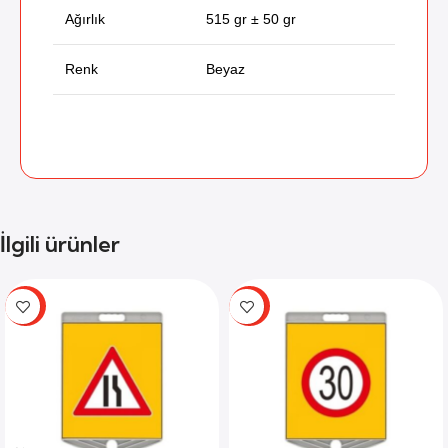
Ağırlık
515 gr ± 50 gr
Renk
Beyaz
İlgili ürünler
-59%
-59%