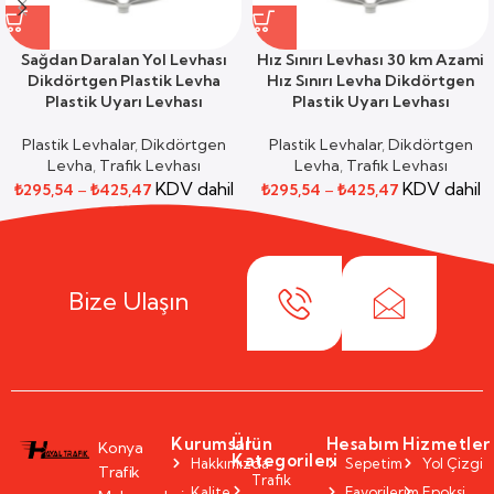
Sağdan Daralan Yol Levhası
Hız Sınırı Levhası 30 km Azami
Dikdörtgen Plastik Levha
Hız Sınırı Levha Dikdörtgen
Plastik Uyarı Levhası
Plastik Uyarı Levhası
Plastik Levhalar
,
Dikdörtgen
Plastik Levhalar
,
Dikdörtgen
Levha
,
Trafik Levhası
Levha
,
Trafik Levhası
KDV dahil
KDV dahil
₺
295,54
–
₺
425,47
₺
295,54
–
₺
425,47
Bize Ulaşın
Kurumsal
Ürün
Hesabım
Hizmetler
Konya
Kategorileri
Hakkımızda
Sepetim
Yol Çizgi
Trafik
Trafik
Kalite
Favorilerim
Epoksi