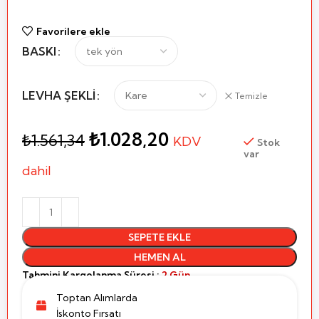
Favorilere ekle
BASKI
LEVHA ŞEKLI
Temizle
₺
1.028,20
₺
1.561,34
KDV
Stok
var
dahil
SEPETE EKLE
HEMEN AL
Tahmini Kargolanma Süresi :
2 Gün
Toptan Alımlarda
İskonto Fırsatı