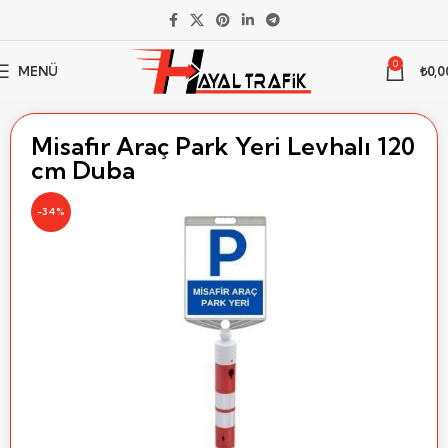
0
MENÜ
₺
0,0
Ana Sayfa
Trafik Levhası
Levhalı Setler
Levhalı Duba Setleri
Misafir Araç Park Yeri Levhalı 120
cm Duba
-34%