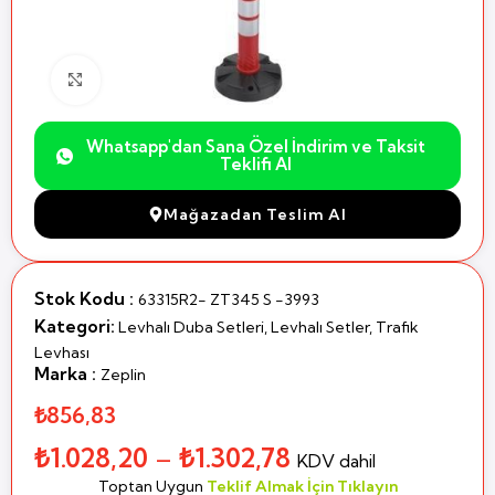
Büyütmek için Tıklayın
Whatsapp'dan Sana Özel İndirim ve Taksit
Teklifi Al
Mağazadan Teslim Al
Stok Kodu :
63315R2- ZT345 S -3993
Kategori:
Levhalı Duba Setleri
,
Levhalı Setler
,
Trafik
Levhası
Marka :
Zeplin
₺856,83
₺
1.028,20
–
₺
1.302,78
KDV dahil
Toptan Uygun
Teklif Almak İçin Tıklayın