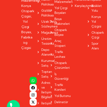
Malzemeleri,
Malzemeleri
Politikası
Konya
Karşılaştırma
Bisiklet
Yol Çizgi
Gizlilik
Yolu
Otopark
Boyaları
Politikası
Çizgisi,
Konya
Boya
Yol
Uzak Satış
Yol
Makineleri
Sözleşmesi
Çizgisi
Çizgi
Otopark
Boyası,
Mağazamız
Otopark
Boyası
Fabrika
Çizgi
Üretim
Araç
isg
Tesisimiz
Spor
Stoperi
Çizgisi
Alanı
Depo
Trafik
Alanımız
Levhası
Kurumsal
Otopark
Satış
Çözümleri
Toptan
İş
Satış
Güvenliği
Adres
Trafik
ve
Konileri
İletişim
Yol Butonu
Bilgileri
Delinatör
İletişim