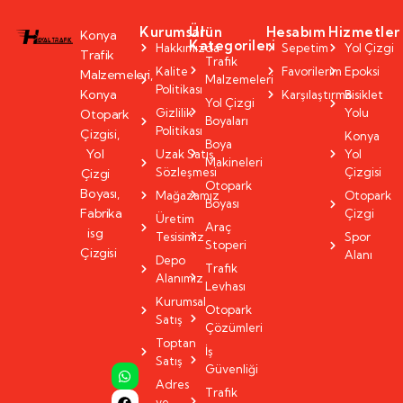
Kurumsal
Ürün
Hesabım
Hizmetler
Konya
Kategorileri
Hakkımızda
Sepetim
Yol Çizgi
Trafik
Trafik
Kalite
Favorilerim
Epoksi
Malzemeleri,
Malzemeleri
Politikası
Konya
Karşılaştırma
Bisiklet
Yol Çizgi
Gizlilik
Yolu
Otopark
Boyaları
Politikası
Çizgisi,
Konya
Boya
Yol
Uzak Satış
Yol
Makineleri
Sözleşmesi
Çizgisi
Çizgi
Otopark
Boyası,
Mağazamız
Otopark
Boyası
Fabrika
Çizgi
Üretim
Araç
isg
Tesisimiz
Spor
Stoperi
Çizgisi
Alanı
Depo
Trafik
Alanımız
Levhası
Kurumsal
Otopark
Satış
Çözümleri
Toptan
İş
Satış
Güvenliği
Adres
Trafik
ve