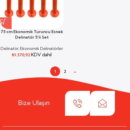
75 cm Ekonomik Turuncu Esnek
Delinatör 5’li Set
Delinatör
,
Ekonomik Delinatörler
KDV dahil
₺
1.370,92
1
2
→
Bize Ulaşın