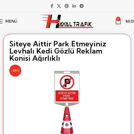
0
MENÜ
₺
0,0
Ana Sayfa
Trafik Levhası
Levhalı Setler
Levhalı Koni Setleri
Siteye Aittir Park Etmeyiniz
Levhalı Kedi Gözlü Reklam
Konisi Ağırlıklı
-36%