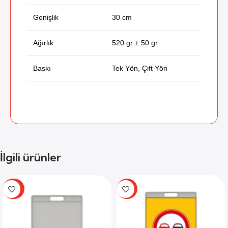
Genişlik
30 cm
Ağırlık
520 gr ± 50 gr
Baskı
Tek Yön, Çift Yön
İlgili ürünler
-74%
-59%