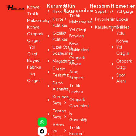
Kurumsal
Ürün
Hesabım
Hizmetler
Konya
Kategorileri
Hakkımızda
Sepetim
Yol Çizgi
Trafik
Trafik
Kalite
Favorilerim
Epoksi
Malzemeleri,
Malzemeleri
Politikası
Konya
Karşılaştırma
Bisiklet
Yol Çizgi
Gizlilik
Yolu
Otopark
Boyaları
Politikası
Çizgisi,
Konya
Boya
Yol
Uzak Satış
Yol
Makineleri
Sözleşmesi
Çizgisi
Çizgi
Otopark
Boyası,
Mağazamız
Otopark
Boyası
Fabrika
Çizgi
Üretim
Araç
isg
Tesisimiz
Spor
Stoperi
Çizgisi
Alanı
Depo
Trafik
Alanımız
Levhası
Kurumsal
Otopark
Satış
Çözümleri
Toptan
İş
Satış
Güvenliği
Adres
Trafik
ve
Konileri