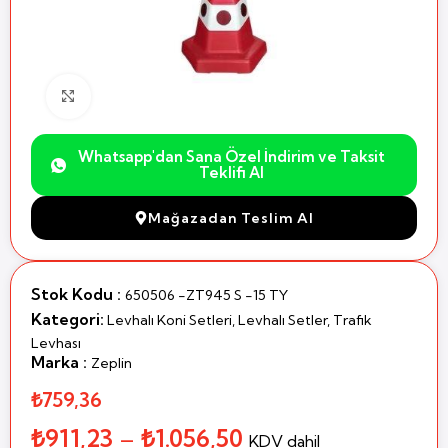
Büyütmek için Tıklayın
Whatsapp'dan Sana Özel İndirim ve Taksit
Teklifi Al
Mağazadan Teslim Al
Stok Kodu :
650506 -ZT945 S -15 TY
Kategori:
Levhalı Koni Setleri
,
Levhalı Setler
,
Trafik
Levhası
Marka :
Zeplin
₺759,36
₺
911,23
–
₺
1.056,50
KDV dahil