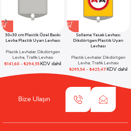
30×30 cm Plastik Özel Baskı
Sollama Yasak Levhası
Levha Plastik Uyarı Levhası
Dikdörtgen Plastik Uyarı
Levhası
Plastik Levhalar
,
Dikdörtgen
Levha
,
Trafik Levhası
Plastik Levhalar
,
Dikdörtgen
Levha
,
Trafik Levhası
KDV dahil
₺
141,60
–
₺
294,55
KDV dahil
₺
295,54
–
₺
425,47
Bize Ulaşın