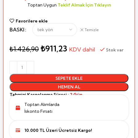
Toptan Uygun
Teklif Almak İçin Tıklayın
Favorilere ekle
BASKI
Temizle
₺
911,23
₺
1.426,90
KDV dahil
Stok var
SEPETE EKLE
HEMEN AL
Tahmini Kargolanma Süresi :
2 Gün
Toptan Alımlarda
İskonto Fırsatı
10.000 TL Üzeri Ücretsiz Kargo!