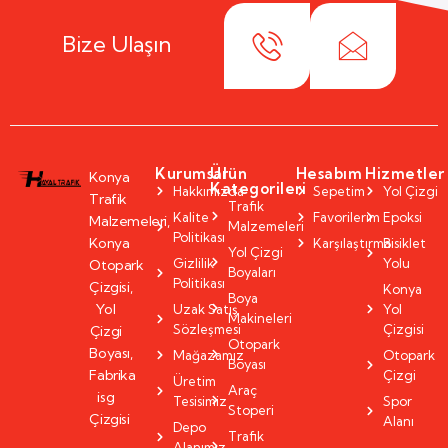
Bize Ulaşın
Kurumsal
Ürün
Hesabım
Hizmetler
Konya
Kategorileri
Hakkımızda
Sepetim
Yol Çizgi
Trafik
Trafik
Kalite
Favorilerim
Epoksi
Malzemeleri,
Malzemeleri
Politikası
Konya
Karşılaştırma
Bisiklet
Yol Çizgi
Gizlilik
Yolu
Otopark
Boyaları
Politikası
Çizgisi,
Konya
Boya
Yol
Uzak Satış
Yol
Makineleri
Sözleşmesi
Çizgisi
Çizgi
Otopark
Boyası,
Mağazamız
Otopark
Boyası
Fabrika
Çizgi
Üretim
Araç
isg
Tesisimiz
Spor
Stoperi
Çizgisi
Alanı
Depo
Trafik
Alanımız