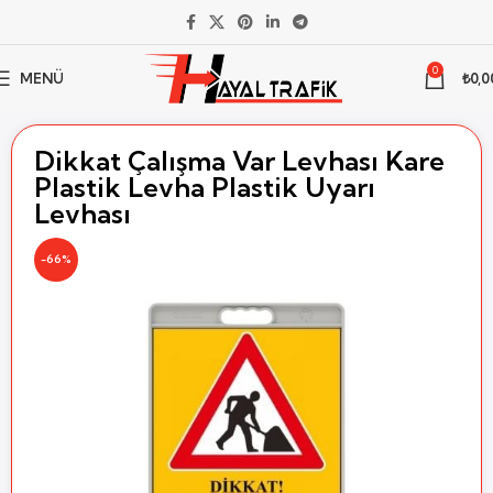
0
MENÜ
₺
0,0
Ana Sayfa
Trafik Levhası
Plastik Levhalar
Dikdörtgen Levha
Dikkat Çalışma Var Levhası Kare
Plastik Levha Plastik Uyarı
Levhası
-66%