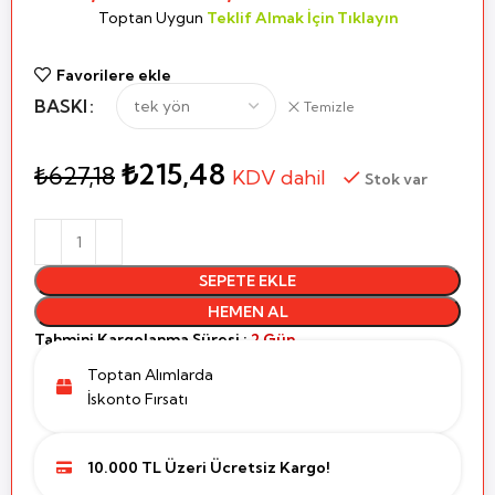
Toptan Uygun
Teklif Almak İçin Tıklayın
Favorilere ekle
BASKI
Temizle
₺
215,48
₺
627,18
KDV dahil
Stok var
SEPETE EKLE
HEMEN AL
Tahmini Kargolanma Süresi :
2 Gün
Toptan Alımlarda
İskonto Fırsatı
10.000 TL Üzeri Ücretsiz Kargo!