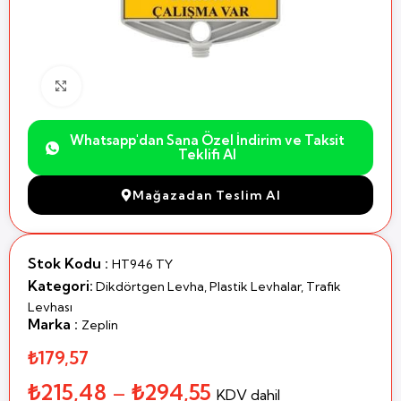
Büyütmek için Tıklayın
Whatsapp'dan Sana Özel İndirim ve Taksit
Teklifi Al
Mağazadan Teslim Al
Stok Kodu :
HT946 TY
Kategori:
Dikdörtgen Levha
,
Plastik Levhalar
,
Trafik
Levhası
Marka :
Zeplin
₺179,57
₺
215,48
–
₺
294,55
KDV dahil