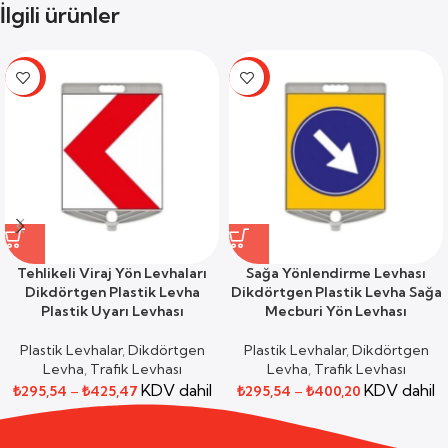
İlgili ürünler
-59%
-59%
Tehlikeli Viraj Yön Levhaları
Sağa Yönlendirme Levhası
Dikdörtgen Plastik Levha
Dikdörtgen Plastik Levha Sağa
Plastik Uyarı Levhası
Mecburi Yön Levhası
Plastik Levhalar
,
Dikdörtgen
Plastik Levhalar
,
Dikdörtgen
Levha
,
Trafik Levhası
Levha
,
Trafik Levhası
KDV dahil
KDV dahil
₺
295,54
–
₺
425,47
₺
295,54
–
₺
400,20