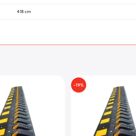
418 cm
-19%