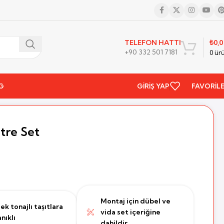
₺
0,
TELEFON HATTI
+90 332 501 7181
0
ür
G
GIRIŞ YAP
FAVORIL
tre Set
Montaj için dübel ve
ek tonajlı taşıtlara
vida set içeriğine
nıklı
dahildir.