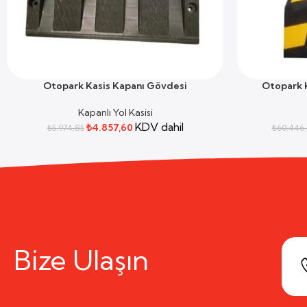
Otopark Kasis Kapanı Gövdesi
Otopark K
SEPETE EKLE
SEPETE EKLE
Kapanlı Yol Kasisi
KDV dahil
₺
4.857,60
₺
5.974,85
₺
60.446,
Bize Ulaşın