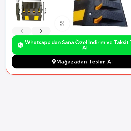
Büyütmek için Tıklayın
Whatsapp'dan Sana Özel İndirim ve Taksit T
Al
Mağazadan Teslim Al