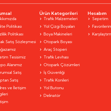
umsal
Ürün Kategorileri
Hesabım
kkımızda
Trafik Malzemeleri
Sepetim
ite Politikası
Yol Çizgi Boyaları
Favorileri
lilik Politikası
Boya Makineleri
Karşılaştı
ak Satış Sözleşmesi
Otopark Boyası
ğazamız
Araç Stoperi
etim Tesisimiz
Trafik Levhası
po Alanımız
Otopark Çözümleri
rumsal Satış
İş Güvenliği
ptan Satış
Trafik Konileri
res ve İletişim
Yol Butonu
gileri
Delinatör
etişim