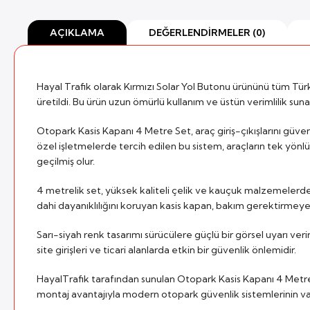
AÇIKLAMA
DEĞERLENDIRMELER (0)
Hayal Trafik olarak Kırmızı Solar Yol Butonu ürününü tüm Türkiy
üretildi. Bu ürün uzun ömürlü kullanım ve üstün verimlilik sun
Otopark Kasis Kapanı 4 Metre Set, araç giriş-çıkışlarını güvenli
özel işletmelerde tercih edilen bu sistem, araçların tek yönlü 
geçilmiş olur.
4 metrelik set, yüksek kaliteli çelik ve kauçuk malzemelerden 
dahi dayanıklılığını koruyan kasis kapan, bakım gerektirmeye
Sarı-siyah renk tasarımı sürücülere güçlü bir görsel uyarı ver
site girişleri ve ticari alanlarda etkin bir güvenlik önlemidir.
HayalTrafik tarafından sunulan Otopark Kasis Kapanı 4 Metre S
montaj avantajıyla modern otopark güvenlik sistemlerinin va