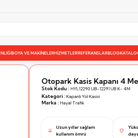
NLİĞİ
BOYA VE MAKİNELER
HİZMETLER
REFERANSLAR
BLOG
KATALO
Otopark Kasis Kapanı 4 Me
Stok Kodu :
HYL12290 UB-12291 UB K- 4M
Kategori :
Kapanlı Yol Kasisi
Marka :
Hayal Trafik
Uzun yıllar sağlam
Yüks
kullanım ömrü
daya