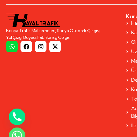
Kur
Ha
Konya Trafik Malzemeleri, Konya Otopark Çizgisi,
Kal
Yol Çizgi Boyası, Fabrika isg Çizgisi
Giz
Uz
Ma
Ür
De
Ku
To
Ad
Bil
İl