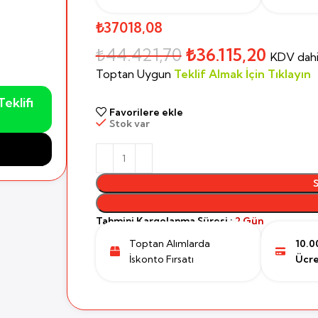
₺37018,08
₺
44.421,70
₺
36.115,20
KDV dahi
Toptan Uygun
Teklif Almak İçin Tıklayın
eklifi
Favorilere ekle
Stok var
Tahmini Kargolanma Süresi :
2 Gün
Toptan Alımlarda
10.0
İskonto Fırsatı
Ücre