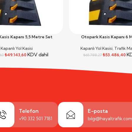
asis Kapanı 5,5 Metre Set
Otopark Kasis Kapanı 6 
SEPETE EKLE
Kapanlı Yol Kasisi
Kapanlı Yol Kasisi
,
Trafik M
KDV dahil
KD
₺
49.143,60
₺
53.486,40
63
₺
65.788,27
Telefon
E-posta
+90 332 501 7181
bilgi@hayaltrafik.co