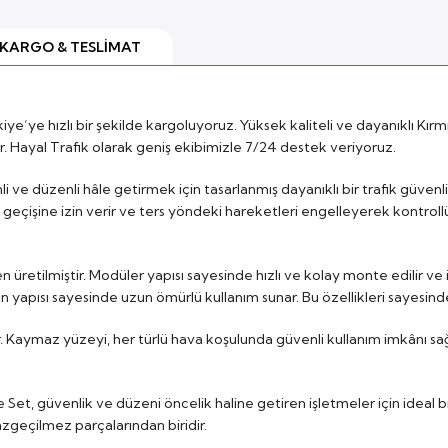
KARGO & TESLIMAT
e’ye hızlı bir şekilde kargoluyoruz. Yüksek kaliteli ve dayanıklı Kırmızı
ar. Hayal Trafik olarak geniş ekibimizle 7/24 destek veriyoruz.
 ve düzenli hâle getirmek için tasarlanmış dayanıklı bir trafik güvenlik ü
geçişine izin verir ve ters yöndeki hareketleri engelleyerek kontrollü 
üretilmiştir. Modüler yapısı sayesinde hızlı ve kolay monte edilir ve 
n yapısı sayesinde uzun ömürlü kullanım sunar. Bu özellikleri sayesin
ir. Kaymaz yüzeyi, her türlü hava koşulunda güvenli kullanım imkânı sa
et, güvenlik ve düzeni öncelik haline getiren işletmeler için ideal bir
zgeçilmez parçalarından biridir.