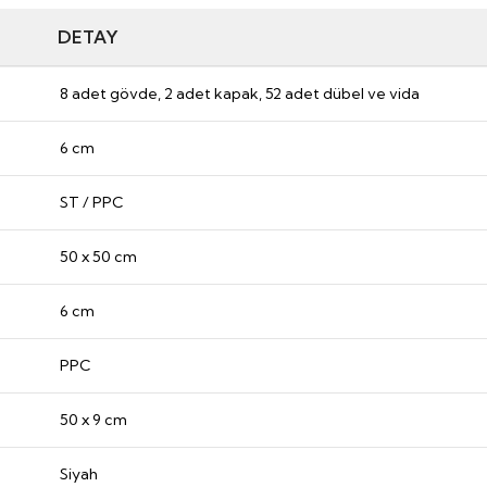
DETAY
8 adet gövde, 2 adet kapak, 52 adet dübel ve vida
6 cm
ST / PPC
50 x 50 cm
6 cm
PPC
50 x 9 cm
Siyah