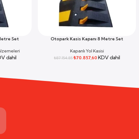
Metre Set
Otopark Kasis Kapanı 8 Metre Set
SEPETE EKLE
alzemeleri
Kapanlı Yol Kasisi
V dahil
KDV dahil
₺
70.857,60
₺
87.154,85
m