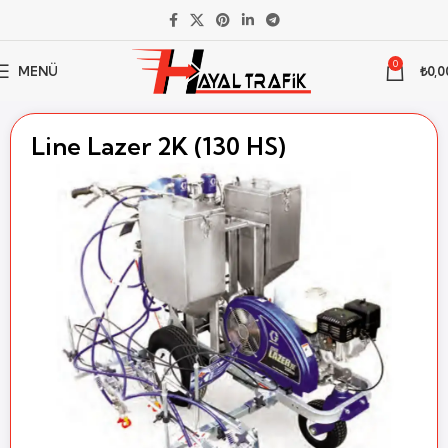
0
MENÜ
₺
0,0
Ana Sayfa
Yol Çizgi Boya ve Makineleri
Yol Çizgi Makineleri
Line Lazer 2K (130 HS)