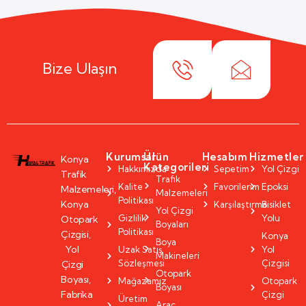
Bize Ulaşın
Kurumsal
Ürün
Hesabım
Hizmetler
Konya
Kategorileri
Hakkımızda
Sepetim
Yol Çizgi
Trafik
Trafik
Kalite
Favorilerim
Epoksi
Malzemeleri,
Malzemeleri
Politikası
Konya
Karşılaştırma
Bisiklet
Yol Çizgi
Gizlilik
Yolu
Otopark
Boyaları
Politikası
Çizgisi,
Konya
Boya
Yol
Uzak Satış
Yol
Makineleri
Sözleşmesi
Çizgisi
Çizgi
Otopark
Boyası,
Mağazamız
Otopark
Boyası
Fabrika
Çizgi
Üretim
Araç