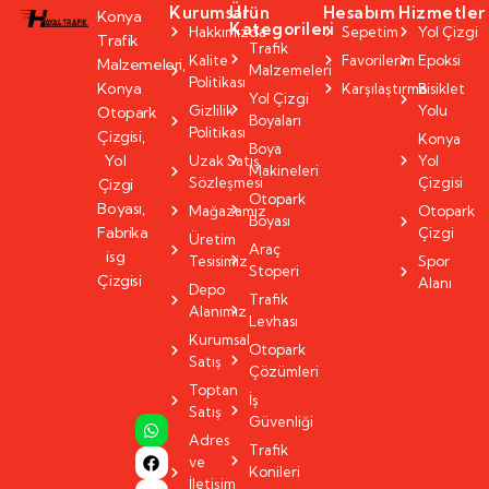
Kurumsal
Ürün
Hesabım
Hizmetler
Konya
Kategorileri
Hakkımızda
Sepetim
Yol Çizgi
Trafik
Trafik
Kalite
Favorilerim
Epoksi
Malzemeleri,
Malzemeleri
Politikası
Konya
Karşılaştırma
Bisiklet
Yol Çizgi
Gizlilik
Yolu
Otopark
Boyaları
Politikası
Çizgisi,
Konya
Boya
Yol
Uzak Satış
Yol
Makineleri
Sözleşmesi
Çizgisi
Çizgi
Otopark
Boyası,
Mağazamız
Otopark
Boyası
Fabrika
Çizgi
Üretim
Araç
isg
Tesisimiz
Spor
Stoperi
Çizgisi
Alanı
Depo
Trafik
Alanımız
Levhası
Kurumsal
Otopark
Satış
Çözümleri
Toptan
İş
Satış
Güvenliği
Adres
Trafik
ve
Konileri
İletişim