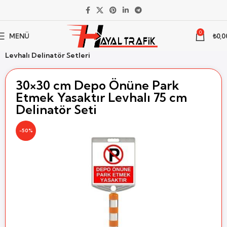
0
MENÜ
₺
0,0
Ana Sayfa
Trafik Levhası
Levhalı Setler
Levhalı Delinatör Setleri
30×30 cm Depo Önüne Park
Etmek Yasaktır Levhalı 75 cm
Delinatör Seti
-50%