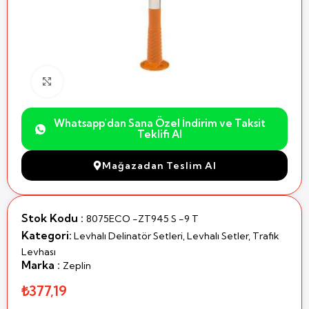
Büyütmek için Tıklayın
Whatsapp'dan Sana Özel İndirim ve Taksit
Teklifi Al
Mağazadan Teslim Al
Stok Kodu :
8075ECO -ZT945 S -9 T
Kategori:
Levhalı Delinatör Setleri
,
Levhalı Setler
,
Trafik
Levhası
Marka :
Zeplin
₺377,19