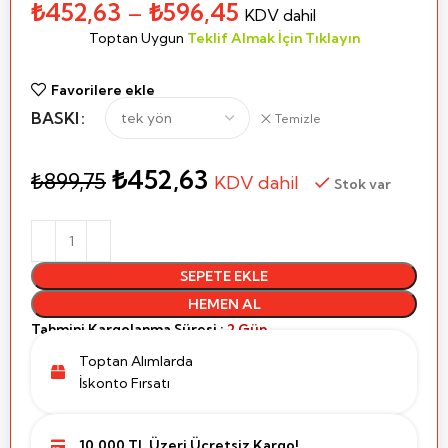
₺
452,63
–
₺
596,45
KDV dahil
Toptan Uygun
Teklif Almak İçin Tıklayın
Favorilere ekle
BASKI
Temizle
₺
452,63
₺
899,75
KDV dahil
Stok var
SEPETE EKLE
HEMEN AL
Tahmini Kargolanma Süresi :
2 Gün
Toptan Alımlarda
İskonto Fırsatı
10.000 TL Üzeri Ücretsiz Kargo!