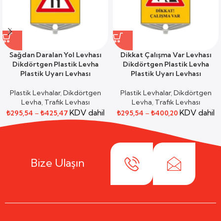
Sağdan Daralan Yol Levhası
Dikkat Çalışma Var Levhası
Dikdörtgen Plastik Levha
Dikdörtgen Plastik Levha
Plastik Uyarı Levhası
Plastik Uyarı Levhası
Plastik Levhalar
,
Dikdörtgen
Plastik Levhalar
,
Dikdörtgen
Levha
,
Trafik Levhası
Levha
,
Trafik Levhası
KDV dahil
KDV dahil
₺
295,54
–
₺
425,47
₺
295,54
–
₺
400,20
Bize Ulaşın