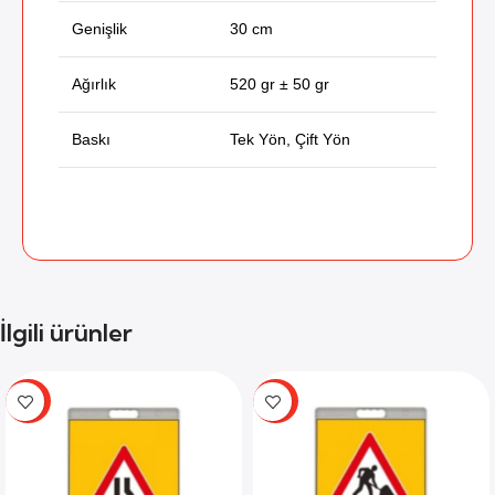
Genişlik
30 cm
Ağırlık
520 gr ± 50 gr
Baskı
Tek Yön, Çift Yön
İlgili ürünler
-59%
-59%