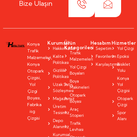
Bize Ulaşın
Kurumsal
Ürün
Hesabım
Hizmetler
Konya
Kategorileri
Hakkımızda
Sepetim
Yol Çizgi
Trafik
Trafik
Kalite
Favorilerim
Epoksi
Malzemeleri,
Malzemeleri
Politikası
Konya
Karşılaştırma
Bisiklet
Yol Çizgi
Gizlilik
Yolu
Otopark
Boyaları
Politikası
Çizgisi,
Konya
Boya
Yol
Uzak Satış
Yol
Makineleri
Sözleşmesi
Çizgisi
Çizgi
Otopark
Boyası,
Mağazamız
Otopark
Boyası
Fabrika
Çizgi
Üretim
Araç
isg
Tesisimiz
Spor
Stoperi
Çizgisi
Alanı
Depo
Trafik
Alanımız
Levhası
Kurumsal