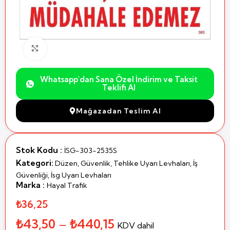
Büyütmek için Tıklayın
Whatsapp'dan Sana Özel İndirim ve Taksit
Teklifi Al
Mağazadan Teslim Al
Stok Kodu :
İSG-303-2535S
Kategori:
Düzen, Güvenlik, Tehlike Uyarı Levhaları
,
İş
Güvenliği
,
İsg Uyarı Levhaları
Marka :
Hayal Trafik
₺36,25
₺
43,50
–
₺
440,15
KDV dahil