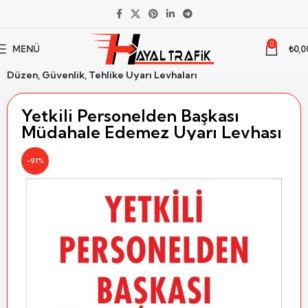
0
MENÜ
₺
0,0
Ana Sayfa
İş Güvenliği
İsg Uyarı Levhaları
Düzen, Güvenlik, Tehlike Uyarı Levhaları
Yetkili Personelden Başkası
Müdahale Edemez Uyarı Levhası
-91%