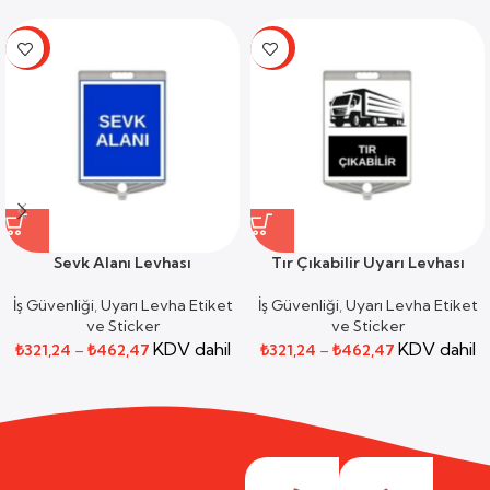
-59%
-59%
Sevk Alanı Levhası
Tır Çıkabilir Uyarı Levhası
İş Güvenliği
,
Uyarı Levha Etiket
İş Güvenliği
,
Uyarı Levha Etiket
ve Sticker
ve Sticker
KDV dahil
KDV dahil
₺
321,24
–
₺
462,47
₺
321,24
–
₺
462,47