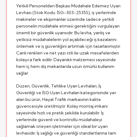
Yetkili Personelden Başkası Müdahale Edemez Uyarı
Levhası (Stok Kodu: İSG-303-2535S), iş yerlerinde
makineler ve ekipmanlar üzerinde sadece yetkili
personelin müdahale etmesi gerektiğini vurgulayan
önemli bir güvenlik uyarısıdır. Bu levha, yanlış ve
yetkisiz müdahalelerin yol açabileceği iş kazalarını
önlemek ve iş güvenliğini artırmak için tasarlanmıştır.
Canlı renkleri ve net yazı stili ile uzak mesafelerden
kolayca fark edilir. Dayanıklı malzemesi sayesinde
hem iç hem dış mekanlarda uzun ömürlü kullanım
sağlar.
Düzen, Güvenlik, Tehlike Uyarı Levhaları, İş
Güvenliği ve İSG Uyarı Levhaları kategorisinde yer
alan bu ürün, Hayal Trafik markasının kalite
güvencesiyle üretilmiştir. Kolay montaj imkanı
sayesinde hızlı ve pratik şekilde kurulabilir. İş
yerlerinde güvenli ve kontrollü müdahaleyi
sağlamak isteyen işletmeler için ideal bir uyarı
levhasıdır. İş sağlığı ve güvenliği standartlarına tam