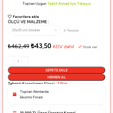
Toptan Uygun
Teklif Almak İçin Tıklayın
Favorilere ekle
ÖLÇÜ VE MALZEME
Temizle
₺
43,50
₺
462,49
KDV dahil
Stok var
SEPETE EKLE
HEMEN AL
Tahmini Kargolanma Süresi :
2 Gün
Toptan Alımlarda
İskonto Fırsatı
10.000 TL Üzeri Ücretsiz Kargo!