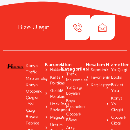
Bize Ulaşın
Kurumsal
Ürün
Hesabım
Hizmetler
Konya
Kategorileri
Hakkımızda
Sepetim
Yol Çizgi
Trafik
Trafik
Kalite
Favorilerim
Epoksi
Malzemeleri,
Malzemeleri
Politikası
Konya
Karşılaştırma
Bisiklet
Yol Çizgi
Gizlilik
Yolu
Otopark
Boyaları
Politikası
Çizgisi,
Konya
Boya
Yol
Uzak Satış
Yol
Makineleri
Sözleşmesi
Çizgisi
Çizgi
Otopark
Boyası,
Mağazamız
Otopark
Boyası
Fabrika
Çizgi
Üretim
Araç
isg