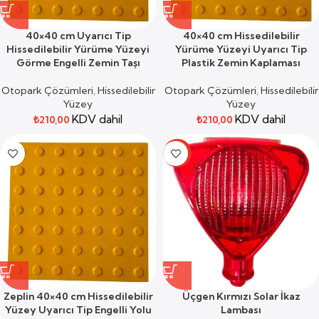
40×40 cm Uyarıcı Tip
40×40 cm Hissedilebilir
Hissedilebilir Yürüme Yüzeyi
Yürüme Yüzeyi Uyarıcı Tip
Görme Engelli Zemin Taşı
Plastik Zemin Kaplaması
Otopark Çözümleri
,
Hissedilebilir
Otopark Çözümleri
,
Hissedilebilir
Yüzey
Yüzey
KDV dahil
KDV dahil
₺
210,00
₺
210,00
-19%
Zeplin 40×40 cm Hissedilebilir
Üçgen Kırmızı Solar İkaz
Yüzey Uyarıcı Tip Engelli Yolu
Lambası