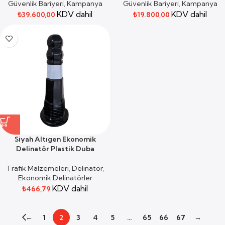
Güvenlik Bariyeri
,
Kampanya
Güvenlik Bariyeri
,
Kampanya
KDV dahil
KDV dahil
₺
39.600,00
₺
19.800,00
Siyah Altıgen Ekonomik
Delinatör Plastik Duba
Trafik Malzemeleri
,
Delinatör
,
Ekonomik Delinatörler
KDV dahil
₺
466,79
←
1
2
3
4
5
…
65
66
67
→