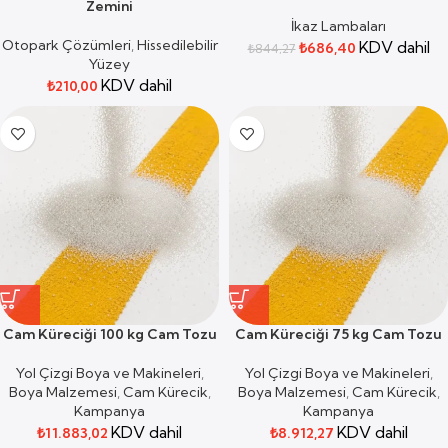
Zemini
İkaz Lambaları
Otopark Çözümleri
,
Hissedilebilir
KDV dahil
₺
686,40
₺
844,27
Yüzey
KDV dahil
₺
210,00
Cam Küreciği 100 kg Cam Tozu
Cam Küreciği 75 kg Cam Tozu
Yol Çizgi Boya ve Makineleri
,
Yol Çizgi Boya ve Makineleri
,
Boya Malzemesi
,
Cam Kürecik
,
Boya Malzemesi
,
Cam Kürecik
,
Kampanya
Kampanya
KDV dahil
KDV dahil
₺
11.883,02
₺
8.912,27