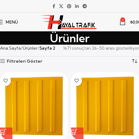
0
MENÜ
₺
0,0
Ürünler
Ana Sayfa
Ürünler
Sayfa 2
1671 sonuçtan 26-50 arası gösteriliyor
Filtreleri Göster