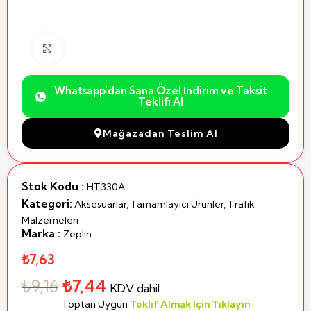
Büyütmek için Tıklayın
Whatsapp'dan Sana Özel İndirim ve Taksit
Teklifi Al
Mağazadan Teslim Al
Stok Kodu :
HT330A
Kategori:
Aksesuarlar
,
Tamamlayıcı Ürünler
,
Trafik
Malzemeleri
Marka :
Zeplin
₺7,63
₺
9,16
₺
7,44
KDV dahil
Toptan Uygun
Teklif Almak İçin Tıklayın