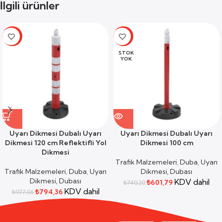
İlgili ürünler
-19%
-19%
STOK
YOK
Uyarı Dikmesi Dubalı Uyarı
Uyarı Dikmesi Dubalı Uyarı
Dikmesi 120 cm Reflektifli Yol
Dikmesi 100 cm
Dikmesi
Trafik Malzemeleri
,
Duba
,
Uyarı
Trafik Malzemeleri
,
Duba
,
Uyarı
Dikmesi, Dubası
Dikmesi, Dubası
KDV dahil
₺
601,79
₺
740,20
KDV dahil
₺
794,36
₺
977,06