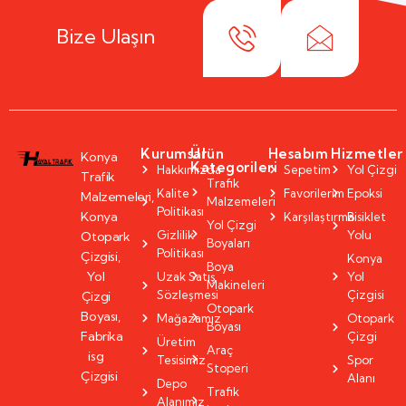
Bize Ulaşın
Kurumsal
Ürün
Hesabım
Hizmetler
Konya
Kategorileri
Hakkımızda
Sepetim
Yol Çizgi
Trafik
Trafik
Kalite
Favorilerim
Epoksi
Malzemeleri,
Malzemeleri
Politikası
Konya
Karşılaştırma
Bisiklet
Yol Çizgi
Gizlilik
Yolu
Otopark
Boyaları
Politikası
Çizgisi,
Konya
Boya
Yol
Uzak Satış
Yol
Makineleri
Sözleşmesi
Çizgisi
Çizgi
Otopark
Boyası,
Mağazamız
Otopark
Boyası
Fabrika
Çizgi
Üretim
Araç
isg
Tesisimiz
Spor
Stoperi
Çizgisi
Alanı
Depo
Trafik
Alanımız