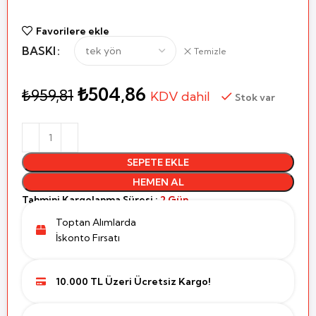
Favorilere ekle
BASKI
Temizle
₺
504,86
₺
959,81
KDV dahil
Stok var
SEPETE EKLE
HEMEN AL
Tahmini Kargolanma Süresi :
2 Gün
Toptan Alımlarda
İskonto Fırsatı
10.000 TL Üzeri Ücretsiz Kargo!