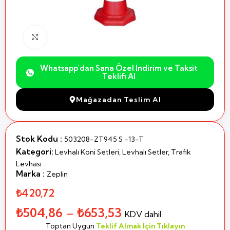
Büyütmek için Tıklayın
Whatsapp'dan Sana Özel İndirim ve Taksit
Teklifi Al
Mağazadan Teslim Al
Stok Kodu :
503208-ZT945 S -13-T
Kategori:
Levhalı Koni Setleri
,
Levhalı Setler
,
Trafik
Levhası
Marka :
Zeplin
₺420,72
₺
504,86
–
₺
653,53
KDV dahil
Toptan Uygun
Teklif Almak İçin Tıklayın