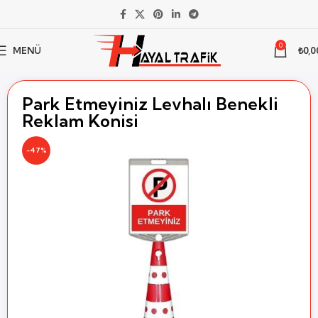
0
MENÜ
₺
0,0
Ana Sayfa
Trafik Levhası
Levhalı Setler
Levhalı Koni Setleri
Park Etmeyiniz Levhalı Benekli
Reklam Konisi
-47%