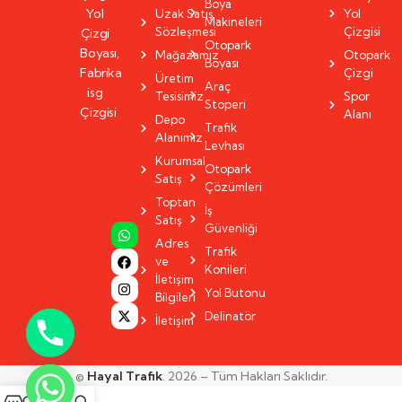
Boya
Yol
Uzak Satış
Yol
Makineleri
Sözleşmesi
Çizgisi
Çizgi
Otopark
Boyası,
Mağazamız
Otopark
Boyası
Fabrika
Çizgi
Üretim
Araç
isg
Tesisimiz
Spor
Stoperi
Çizgisi
Alanı
Depo
Trafik
Alanımız
Levhası
Kurumsal
Otopark
Satış
Çözümleri
Toptan
İş
Satış
Güvenliği
Adres
Trafik
ve
Konileri
İletişim
Yol Butonu
Bilgileri
Delinatör
İletişim
©
Hayal Trafik
. 2026 – Tüm Hakları Saklıdır.
0