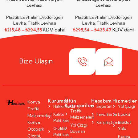
Levhası
Levhası
Plastik Levhalar
,
Dikdörtgen
Plastik Levhalar
,
Dikdörtgen
Levha
,
Trafik Levhası
Levha
,
Trafik Levhası
KDV dahil
KDV dahil
₺
215,48
–
₺
294,55
₺
295,54
–
₺
425,47
Bize Ulaşın
Kurumsal
Ürün
Hesabım
Hizmetler
Konya
Kategorileri
Hakkımızda
Sepetim
Yol Çizgi
Trafik
Trafik
Kalite
Favorilerim
Epoksi
Malzemeleri,
Malzemeleri
Politikası
Konya
Karşılaştırma
Bisiklet
Yol Çizgi
Gizlilik
Yolu
Otopark
Boyaları
Politikası
Çizgisi,
Konya