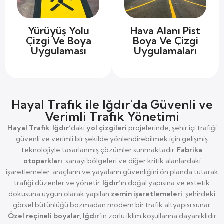
Yürüyüş Yolu
Hava Alanı Pist
Çizgi Ve Boya
Boya Ve Çizgi
Uygulaması
Uygulamaları
Hayal Trafik ile Iğdır'da Güvenli ve
Verimli Trafik Yönetimi
Hayal Trafik
,
Iğdır
’daki
yol çizgileri
projelerinde, şehir içi trafiği
güvenli ve verimli bir şekilde yönlendirebilmek için gelişmiş
teknolojiyle tasarlanmış çözümler sunmaktadır.
Fabrika
otoparkları
, sanayi bölgeleri ve diğer kritik alanlardaki
işaretlemeler, araçların ve yayaların güvenliğini ön planda tutarak
trafiği düzenler ve yönetir.
Iğdır
’ın doğal yapısına ve estetik
dokusuna uygun olarak yapılan
zemin işaretlemeleri
, şehirdeki
görsel bütünlüğü bozmadan modern bir trafik altyapısı sunar.
Özel reçineli boyalar
,
Iğdır
‘ın zorlu iklim koşullarına dayanıklıdır