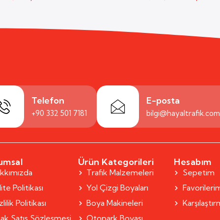
Telefon
E-posta
+90 332 501 7181
bilgi@hayaltrafik.co
umsal
Ürün Kategorileri
Hesabım
kkımızda
Trafik Malzemeleri
Sepetim
ite Politikası
Yol Çizgi Boyaları
Favorileri
lilik Politikası
Boya Makineleri
Karşılaştı
ak Satış Sözleşmesi
Otopark Boyası