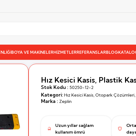
NLİĞİ
BOYA VE MAKİNELER
HİZMETLER
REFERANSLAR
BLOG
KATALO
ız Kesici Kasis, Plastik Kasis 4,5 Metre
Hız Kesici Kasis, Plastik Ka
Stok Kodu :
50250-12-2
Kategori:
Hız Kesici Kasis
,
Otopark Çözümleri
Marka :
Zeplin
Uzun yıllar sağlam
Orta 
kullanım ömrü
daya