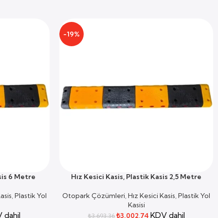
-19%
asis 6 Metre
Hız Kesici Kasis, Plastik Kasis 2,5 Metre
SEPETE EKLE
asis
,
Plastik Yol
Otopark Çözümleri
,
Hız Kesici Kasis
,
Plastik Yol
Kasisi
 dahil
KDV dahil
₺
3.002,74
₺
3.693,36