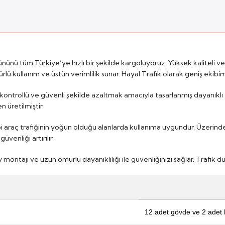
ününü tüm Türkiye’ye hızlı bir şekilde kargoluyoruz. Yüksek kaliteli ve 
ömürlü kullanım ve üstün verimlilik sunar. Hayal Trafik olarak geniş eki
zını kontrollü ve güvenli şekilde azaltmak amacıyla tasarlanmış dayanık
 üretilmiştir.
i gibi araç trafiğinin yoğun olduğu alanlarda kullanıma uygundur. Üzerind
venliği artırılır.
 montajı ve uzun ömürlü dayanıklılığı ile güvenliğinizi sağlar. Trafik
12 adet gövde ve 2 adet