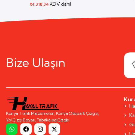
KDV dahil
₺
1.318,34
Bize Ulaşın
Kur
Ha
Konya Trafik Malzemeleri, Konya Otopark Çizgisi,
Kal
Yol Çizgi Boyası, Fabrika isg Çizgisi
Giz
Uz