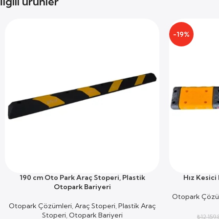
İlgili ürünler
-19%
190 cm Oto Park Araç Stoperi, Plastik
Hız Kesici 
SEPETE EKLE
SEPETE EKLE
Otopark Bariyeri
Otopark Çözü
Otopark Çözümleri
,
Araç Stoperi
,
Plastik Araç
Stoperi
,
Otopark Bariyeri
₺
12.159