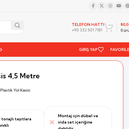
₺
0,
TELEFON HATTI
+90 332 501 7181
0
ür
G
GIRIŞ YAP
FAVORIL
sis 4,5 Metre
,
Plastik Yol Kasisi
Montaj için dübel ve
tonajlı taşıtlara
vida set içeriğine
nıklı
dahildir.