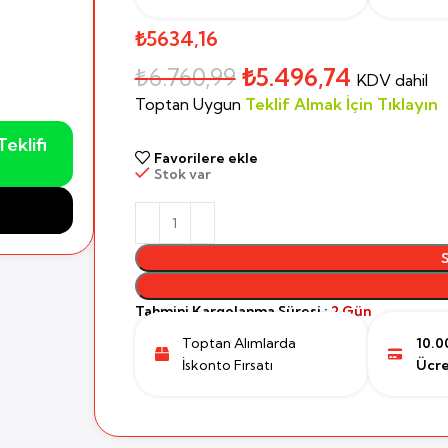
₺5634,16
₺
6.760,99
₺
5.496,74
KDV dahil
Toptan Uygun
Teklif Almak İçin Tıklayın
eklifi
Favorilere ekle
Stok var
Tahmini Kargolanma Süresi :
2 Gün
Toptan Alımlarda
10.0
İskonto Fırsatı
Ücre