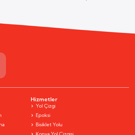
m
Hizmetler
Yol Çizgi
m
Epoksi
rma
Bisiklet Yolu
Konya Yol Çizgisi