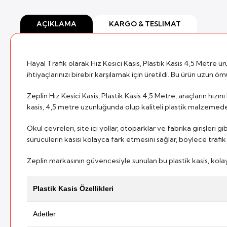
AÇIKLAMA
KARGO & TESLIMAT
Hayal Trafik olarak Hız Kesici Kasis, Plastik Kasis 4,5 Metre ür
ihtiyaçlarınızı birebir karşılamak için üretildi. Bu ürün uzun 
Zeplin Hız Kesici Kasis, Plastik Kasis 4,5 Metre, araçların hı
kasis, 4,5 metre uzunluğunda olup kaliteli plastik malzemeden
Okul çevreleri, site içi yollar, otoparklar ve fabrika girişler
sürücülerin kasisi kolayca fark etmesini sağlar, böylece trafik gü
Zeplin markasının güvencesiyle sunulan bu plastik kasis, kolay
Plastik Kasis Özellikleri
Adetler