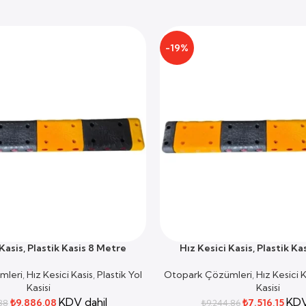
-19%
Kasis, Plastik Kasis 8 Metre
Hız Kesici Kasis, Plastik K
SEPETE EKLE
mleri
,
Hız Kesici Kasis
,
Plastik Yol
Otopark Çözümleri
,
Hız Kesici K
Kasisi
Kasisi
KDV dahil
KDV
₺
9.886,08
₺
7.516,15
,88
₺
9.244,86