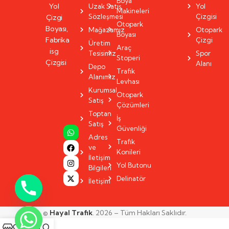
Boya
Yol
Uzak Satış
Yol
Makineleri
Sözleşmesi
Çizgisi
Çizgi
Otopark
Boyası,
Mağazamız
Otopark
Boyası
Fabrika
Çizgi
Üretim
Araç
isg
Tesisimiz
Spor
Stoperi
Çizgisi
Alanı
Depo
Trafik
Alanımız
Levhası
Kurumsal
Otopark
Satış
Çözümleri
Toptan
İş
Satış
Güvenliği
Adres
Trafik
ve
Konileri
İletişim
Yol Butonu
Bilgileri
Delinatör
İletişim
©
Hayal Trafik
. 2026 – Tüm Hakları Saklıdır.
0