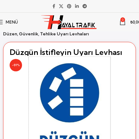
0
MENÜ
₺
0,0
Ana Sayfa
İş Güvenliği
İsg Uyarı Levhaları
Düzen, Güvenlik, Tehlike Uyarı Levhaları
Düzgün İstifleyin Uyarı Levhası
-91%