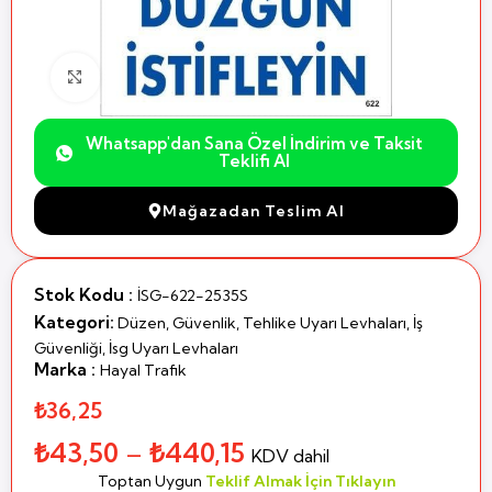
Büyütmek için Tıklayın
Whatsapp'dan Sana Özel İndirim ve Taksit
Teklifi Al
Mağazadan Teslim Al
Stok Kodu :
İSG-622-2535S
Kategori:
Düzen, Güvenlik, Tehlike Uyarı Levhaları
,
İş
Güvenliği
,
İsg Uyarı Levhaları
Marka :
Hayal Trafik
₺36,25
₺
43,50
–
₺
440,15
KDV dahil
Toptan Uygun
Teklif Almak İçin Tıklayın