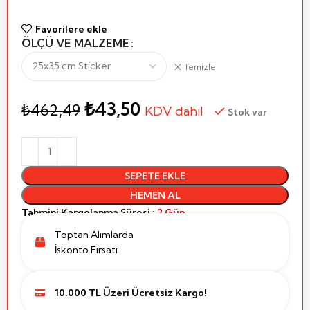
Favorilere ekle
ÖLÇÜ VE MALZEME
Temizle
₺
43,50
₺
462,49
KDV dahil
Stok var
SEPETE EKLE
HEMEN AL
Tahmini Kargolanma Süresi :
2 Gün
Toptan Alımlarda
İskonto Fırsatı
10.000 TL Üzeri Ücretsiz Kargo!