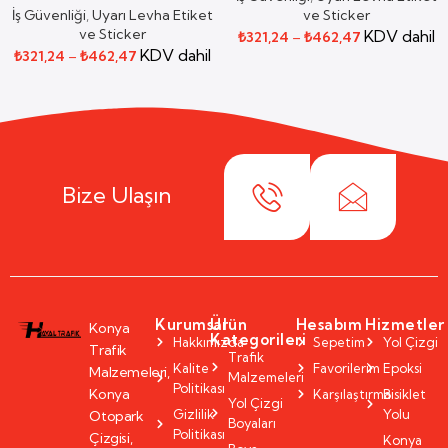
İş Güvenliği
,
Uyarı Levha Etiket
ve Sticker
ve Sticker
KDV dahil
₺
321,24
–
₺
462,47
KDV dahil
₺
321,24
–
₺
462,47
Bize Ulaşın
Kurumsal
Ürün
Hesabım
Hizmetler
Konya
Kategorileri
Hakkımızda
Sepetim
Yol Çizgi
Trafik
Trafik
Kalite
Favorilerim
Epoksi
Malzemeleri,
Malzemeleri
Politikası
Konya
Karşılaştırma
Bisiklet
Yol Çizgi
Gizlilik
Yolu
Otopark
Boyaları
Politikası
Çizgisi,
Konya