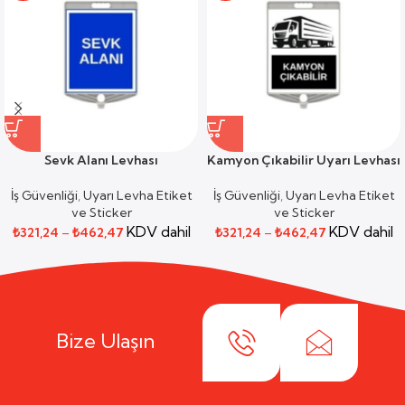
Sevk Alanı Levhası
Kamyon Çıkabilir Uyarı Levhası
İş Güvenliği
,
Uyarı Levha Etiket
İş Güvenliği
,
Uyarı Levha Etiket
ve Sticker
ve Sticker
KDV dahil
KDV dahil
₺
321,24
–
₺
462,47
₺
321,24
–
₺
462,47
Bize Ulaşın