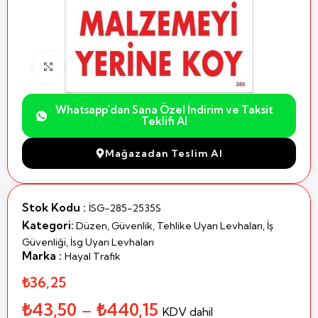
Büyütmek için Tıklayın
Whatsapp'dan Sana Özel İndirim ve Taksit
Teklifi Al
Mağazadan Teslim Al
Stok Kodu :
İSG-285-2535S
Kategori:
Düzen, Güvenlik, Tehlike Uyarı Levhaları
,
İş
Güvenliği
,
İsg Uyarı Levhaları
Marka :
Hayal Trafik
₺36,25
₺
43,50
–
₺
440,15
KDV dahil