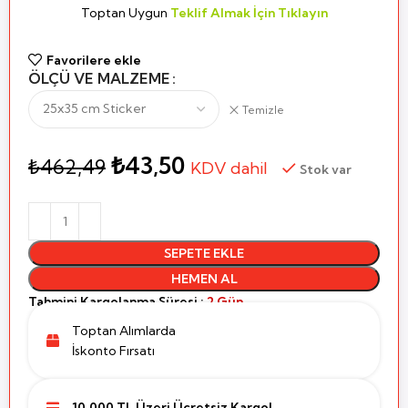
Toptan Uygun
Teklif Almak İçin Tıklayın
Favorilere ekle
ÖLÇÜ VE MALZEME
Temizle
₺
43,50
₺
462,49
KDV dahil
Stok var
SEPETE EKLE
HEMEN AL
Tahmini Kargolanma Süresi :
2 Gün
Toptan Alımlarda
İskonto Fırsatı
10.000 TL Üzeri Ücretsiz Kargo!