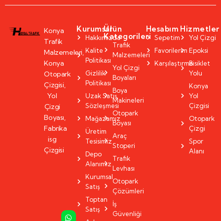
Kurumsal
Ürün
Hesabım
Hizmetler
Konya
Kategorileri
Hakkımızda
Sepetim
Yol Çizgi
Trafik
Trafik
Kalite
Favorilerim
Epoksi
Malzemeleri,
Malzemeleri
Politikası
Konya
Karşılaştırma
Bisiklet
Yol Çizgi
Gizlilik
Yolu
Otopark
Boyaları
Politikası
Çizgisi,
Konya
Boya
Yol
Uzak Satış
Yol
Makineleri
Sözleşmesi
Çizgisi
Çizgi
Otopark
Boyası,
Mağazamız
Otopark
Boyası
Fabrika
Çizgi
Üretim
Araç
isg
Tesisimiz
Spor
Stoperi
Çizgisi
Alanı
Depo
Trafik
Alanımız
Levhası
Kurumsal
Otopark
Satış
Çözümleri
Toptan
İş
Satış
Güvenliği