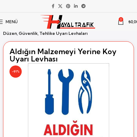
0
MENÜ
₺
0,0
Ana Sayfa
İş Güvenliği
İsg Uyarı Levhaları
Düzen, Güvenlik, Tehlike Uyarı Levhaları
Aldığın Malzemeyi Yerine Koy
Uyarı Levhası
-91%